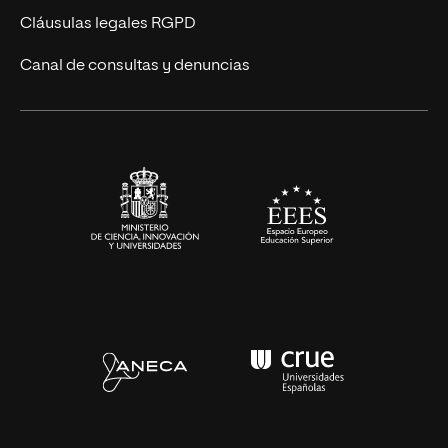
UNIR Revista
Cláusulas legales RGPD
Eventos
Canal de consultas y denuncias
Alianzas corporativas
Sala de prensa
Contacto