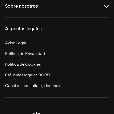
Sobre nosotros
Másteres Oficiales
Másteres Propios
Misión y Valores
Aspectos legales
Doctorados
Facultades
Experto Universitario
Nuestro Equipo
Aviso Legal
Postgrados
Trabaja en UNIR
Política de Privacidad
Cursos Universitarios
Actualidad
Política de Cookies
UNIR Revista
Cláusulas legales RGPD
Eventos
Canal de consultas y denuncias
Alianzas corporativas
Sala de prensa