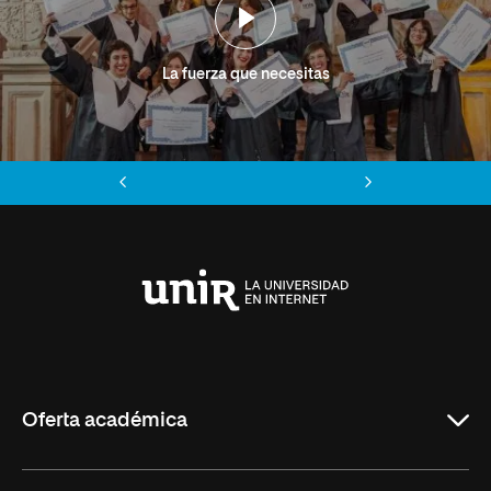
La fuerza que necesitas
Anterior
Siguiente
Universidad
Internacional
de
La
Rioja
Oferta académica
Grados