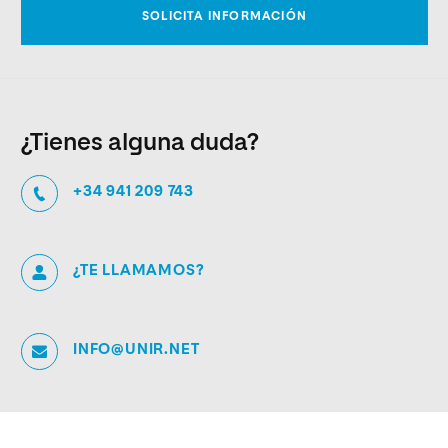
¿Tienes alguna duda?
+34 941 209 743
¿TE LLAMAMOS?
INFO@UNIR.NET