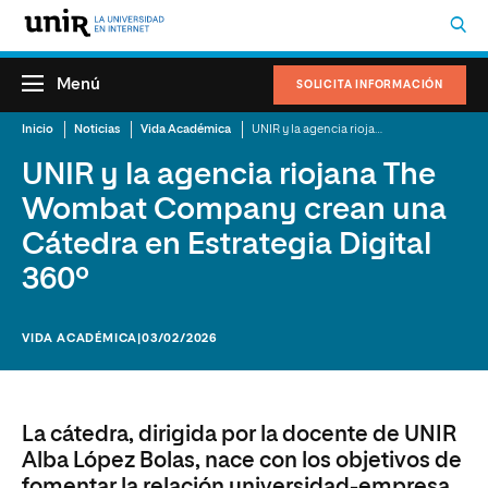
Menú
SOLICITA INFORMACIÓN
Inicio
Noticias
Vida Académica
UNIR y la agencia riojana The Wombat Company crean una Cátedra en Estrategia Digital 360º
UNIR y la agencia riojana The
Wombat Company crean una
Cátedra en Estrategia Digital
360º
VIDA ACADÉMICA
|03/02/2026
La cátedra, dirigida por la docente de UNIR
Alba López Bolas, nace con los objetivos de
fomentar la relación universidad-empresa