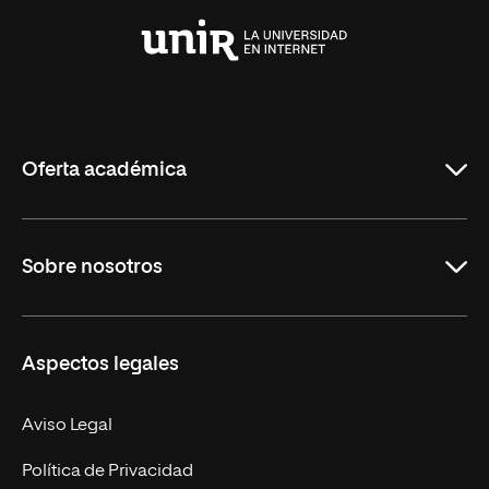
Universidad
Internacional
de
La
Rioja
Oferta académica
Grados
Sobre nosotros
Másteres Oficiales
Másteres Propios
Misión y Valores
Aspectos legales
Doctorados
Facultades
Experto Universitario
Nuestro Equipo
Aviso Legal
Postgrados
Trabaja en UNIR
Política de Privacidad