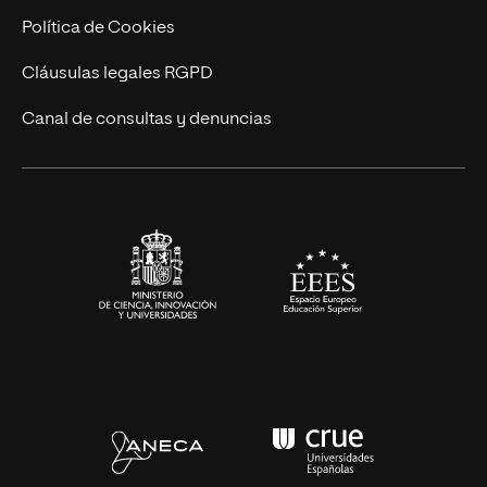
Cursos Universitarios
Actualidad
Política de Cookies
UNIR Revista
Cláusulas legales RGPD
Eventos
Canal de consultas y denuncias
Alianzas corporativas
Sala de prensa
Contacto