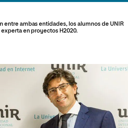
olíticas y Relaciones
Acceso universitario para
na de Movilidad
nales
mayores
nacional
ón entre ambas entidades, los alumnos de UNIR
a experta en proyectos H2020.