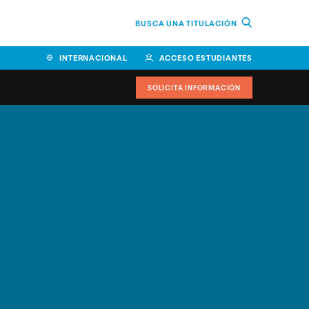
BUSCA UNA TITULACIÓN
INTERNACIONAL
ACCESO ESTUDIANTES
SOLICITA INFORMACIÓN
Facultad de Ciencias de la
Educación y Humanidades
Facultad de Ciencias de la
Salud
Facultad de Economía y
Empresa
Escuela Superior de Ingeniería
y Tecnología (ESIT)
Facultad de Derecho