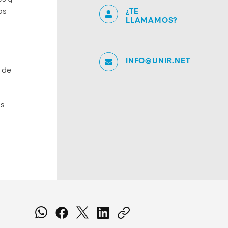
¿TE
os
LLAMAMOS?
INFO@UNIR.NET
 de
os