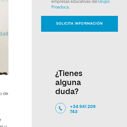
¿Tienes
alguna
duda?
io de
+34 941 209
743
e
es y