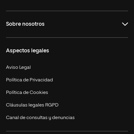
Grados
Sobre nosotros
Másteres Oficiales
Másteres Propios
Misión y Valores
Aspectos legales
Doctorados
Facultades
Experto Universitario
Nuestro Equipo
Aviso Legal
Postgrados
Trabaja en UNIR
Política de Privacidad
Cursos Universitarios
Actualidad
Política de Cookies
UNIR Revista
Cláusulas legales RGPD
Eventos
Canal de consultas y denuncias
Alianzas corporativas