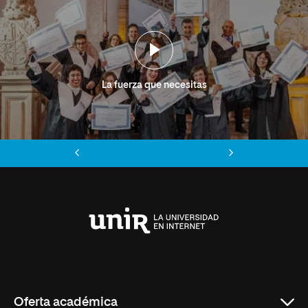
La fuerza que necesitas
Anterior
Siguiente
Universidad
Internacional
de
La
Rioja
Oferta académica