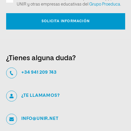
¿Tienes alguna duda?
+34 941 209 743
¿TE LLAMAMOS?
INFO@UNIR.NET