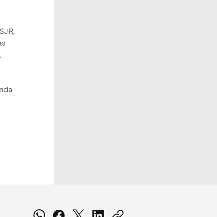
TSJR,
as
,
onda