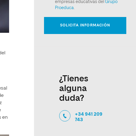
del
¿Tienes
alguna
esal
de
duda?
z
e
+34 941 209
s en
743