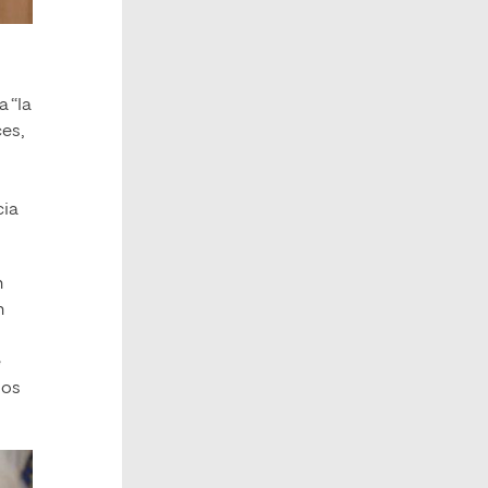
a “la
ces,
cia
n
n
e
los