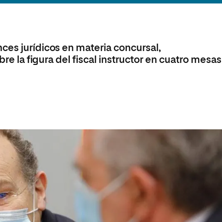
olíticas y Relaciones
Acceso universitario para
na de Movilidad
nales
mayores
nacional
ces jurídicos en materia concursal,
bre la figura del fiscal instructor en cuatro mesas