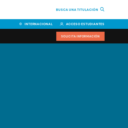
BUSCA UNA TITULACIÓN
INTERNACIONAL
ACCESO ESTUDIANTES
SOLICITA INFORMACIÓN
Facultad de Ciencias de la
Educación y Humanidades
Facultad de Ciencias de la
Salud
Facultad de Economía y
Empresa
Escuela Superior de Ingeniería
y Tecnología (ESIT)
Facultad de Derecho