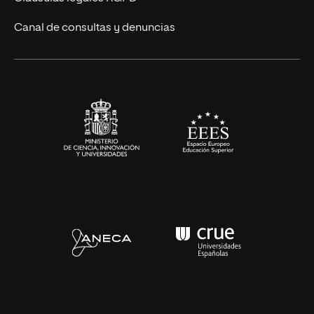
Eventos
Canal de consultas y denuncias
Alianzas corporativas
Sala de prensa
Contacto