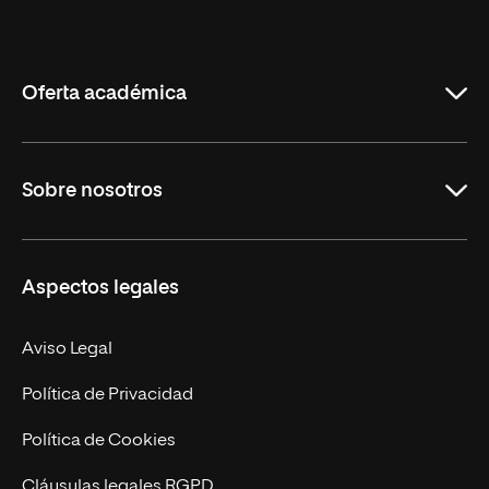
Internacional
de
La
Rioja
Oferta académica
Grados
Sobre nosotros
Másteres Oficiales
Másteres Propios
Misión y Valores
Aspectos legales
Doctorados
Facultades
Experto Universitario
Nuestro Equipo
Aviso Legal
Postgrados
Trabaja en UNIR
Política de Privacidad
Cursos Universitarios
Actualidad
Política de Cookies
UNIR Revista
Cláusulas legales RGPD