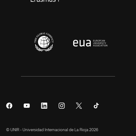
Síguenos
Síguenos
Síguenos
Síguenos
Síguenos
Síguenos
en
en
en
en
en
en
Facebook
YouTube
LinkedIn
Instagram
Twitter
Tiktok
© UNIR - Universidad Internacional de La Rioja 2026