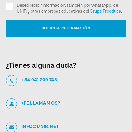
¿Tienes alguna duda?
+34 941 209 743
¿TE LLAMAMOS?
INFO@UNIR.NET