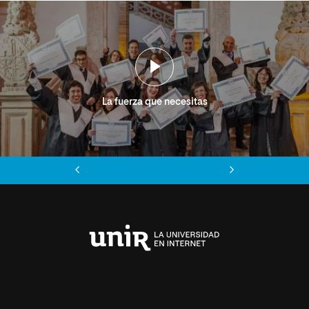
La fuerza que necesitas
Anterior
Siguiente
Universidad
Internacional
de
La
Rioja