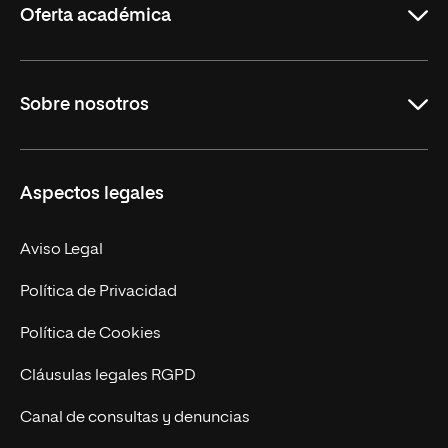
Oferta académica
Grados
Sobre nosotros
Másteres Oficiales
Másteres Propios
Misión y Valores
Aspectos legales
Doctorados
Facultades
Experto Universitario
Nuestro Equipo
Aviso Legal
Postgrados
Trabaja en UNIR
Política de Privacidad
Cursos Universitarios
Actualidad
Política de Cookies
UNIR Revista
Cláusulas legales RGPD
Eventos
Canal de consultas y denuncias