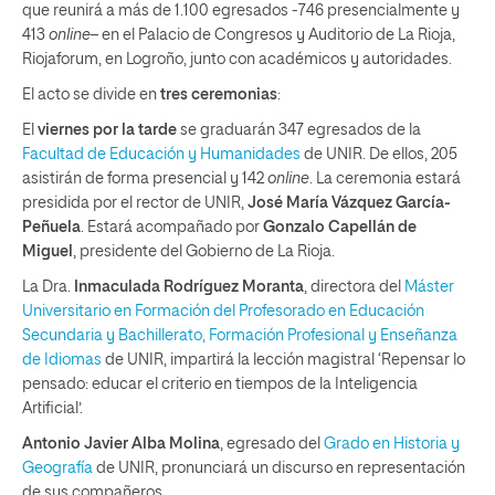
que reunirá a más de 1.100 egresados -746 presencialmente y
413
online
– en el Palacio de Congresos y Auditorio de La Rioja,
Riojaforum, en Logroño, junto con académicos y autoridades.
El acto se divide en
tres ceremonias
:
El
viernes por la tarde
se graduarán 347 egresados de la
Facultad de Educación y Humanidades
de UNIR. De ellos, 205
asistirán de forma presencial y 142
online
. La ceremonia estará
presidida por el rector de UNIR,
José María Vázquez García-
Peñuela
. Estará acompañado por
Gonzalo Capellán de
Miguel
, presidente del Gobierno de La Rioja.
La Dra.
Inmaculada Rodríguez Moranta
, directora del
Máster
Universitario en Formación del Profesorado en Educación
Secundaria y Bachillerato, Formación Profesional y Enseñanza
de Idiomas
de UNIR, impartirá la lección magistral ‘Repensar lo
pensado: educar el criterio en tiempos de la Inteligencia
Artificial’.
Antonio Javier Alba Molina
, egresado del
Grado en Historia y
Geografía
de UNIR, pronunciará un discurso en representación
de sus compañeros.