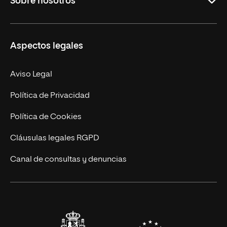
Sobre nosotros
Másteres Oficiales
Másteres Propios
Misión y Valores
Aspectos legales
Doctorados
Facultades
Experto Universitario
Nuestro Equipo
Aviso Legal
Postgrados
Trabaja en UNIR
Política de Privacidad
Cursos Universitarios
Actualidad
Política de Cookies
UNIR Revista
Cláusulas legales RGPD
Eventos
Canal de consultas y denuncias
Alianzas corporativas
Sala de prensa
Contacto