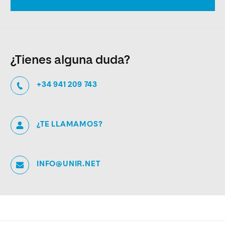
¿Tienes alguna duda?
+34 941 209 743
¿TE LLAMAMOS?
INFO@UNIR.NET