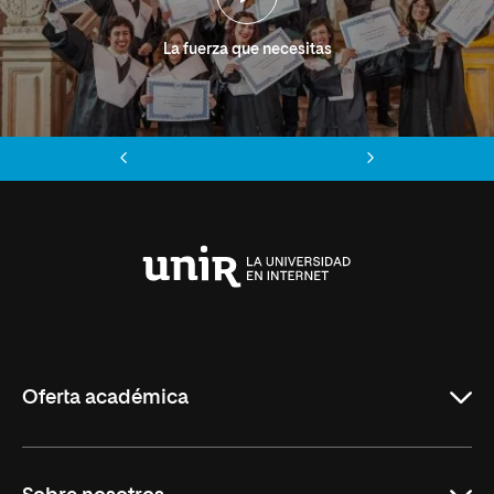
La fuerza que necesitas
Anterior
Siguiente
Universidad
Internacional
de
La
Rioja
Oferta académica
Grados