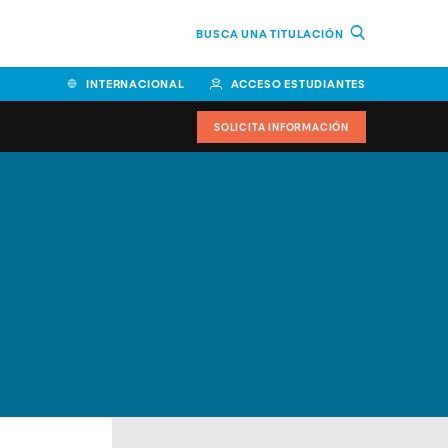
BUSCA UNA TITULACIÓN
INTERNACIONAL
ACCESO ESTUDIANTES
SOLICITA INFORMACIÓN
Facultad de Ciencias de la
Educación y Humanidades
Facultad de Ciencias de la
Salud
Facultad de Economía y
Empresa
Escuela Superior de Ingeniería
y Tecnología (ESIT)
Facultad de Derecho