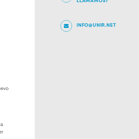
LLAMAMOS?
INFO@UNIR.NET
uevo
da
er