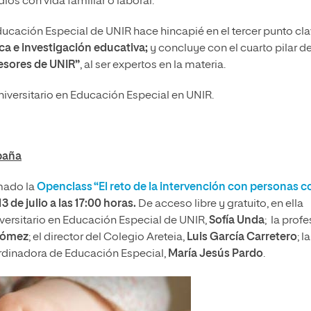
ios con vida familiar o laboral.
Educación Especial de UNIR hace hincapié en el tercer punto cl
ca e investigación educativa;
y concluye con el cuarto pilar de
esores de UNIR”
, al ser expertos en la materia.
niversitario en Educación Especial en UNIR.
paña
mado la
Openclass “El reto de la intervención con personas c
13 de julio a las 17:00 horas.
De acceso libre y gratuito, en ella
iversitario en Educación Especial de UNIR,
Sofía Unda
; la prof
Gómez
; el director del Colegio Areteia,
Luis García Carretero
; la
rdinadora de Educación Especial,
María Jesús Pardo
.