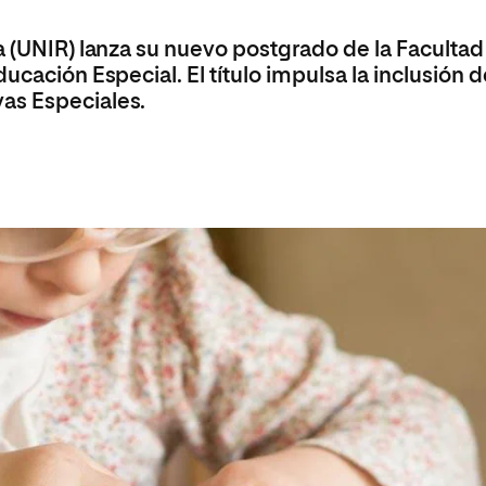
olíticas y Relaciones
Acceso universitario para
na de Movilidad
nales
mayores
a (UNIR) lanza su nuevo postgrado de la Facultad
nacional
ucación Especial. El título impulsa la inclusión 
as Especiales.