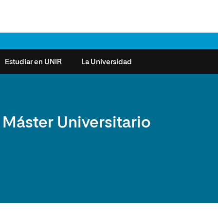
Estudiar en UNIR
La Universidad
ntas frecuentes
Órganos de Gobierno
Derecho
Cómo matricularse
Investigación
Máster Universitario
e la Salud
nocimiento de créditos
Vicerrectorados
Ciencias de la Seguridad
Becas universitarias y tasas
Plan Estratégico
ros de Exámenes
Consejo Social de UNIR
Ciencias Sociales
Requisitos de acceso a la
Sistema de Calidad
Universidad
cio de Orientación
Claustro
Artes
Futuros de la Educación
émica (SOA)
Formación bonificada
Superior
 y Comunicación
Nuestros Estudiantes
Humanidades
cio de Atención a las
 y Tecnología
Sala de prensa
Música
sidades Especiales
Idiomas
cio de Solicitudes