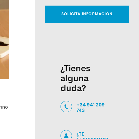
¿Tienes
alguna
duda?
+34 941 209
umno
743
¿TE