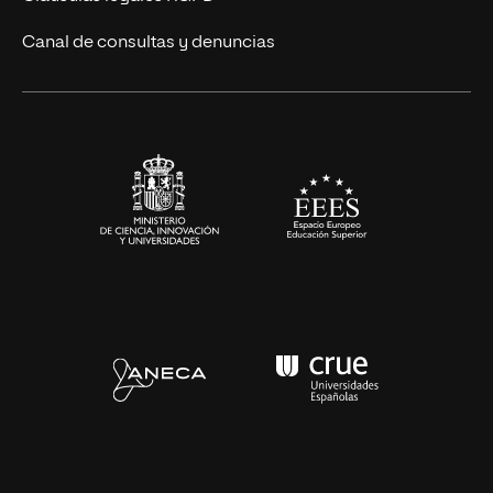
Eventos
Canal de consultas y denuncias
Alianzas corporativas
Sala de prensa
Contacto