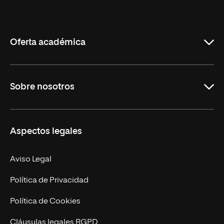
Internacional
de
La
Rioja
Oferta académica
Grados
Sobre nosotros
Másteres Oficiales
Másteres Propios
Misión y Valores
Aspectos legales
Doctorados
Facultades
Experto Universitario
Nuestro Equipo
Aviso Legal
Postgrados
Trabaja en UNIR
Política de Privacidad
Cursos Universitarios
Actualidad
Política de Cookies
UNIR Revista
Cláusulas legales RGPD