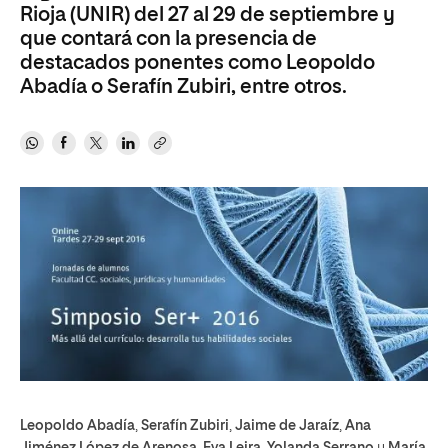
Rioja (UNIR) del 27 al 29 de septiembre y
que contará con la presencia de
destacados ponentes como Leopoldo
Abadía o Serafín Zubiri, entre otros.
Leopoldo Abadía
,
Serafín Zubiri
,
Jaime de Jaraíz
,
Ana
Jiménez López de Arenosa
,
Eva Leira
,
Yolanda Serrano
y
María