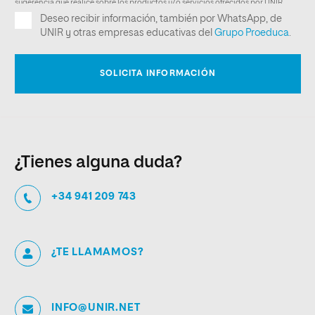
¿Tienes alguna duda?
+34 941 209 743
¿TE LLAMAMOS?
INFO@UNIR.NET