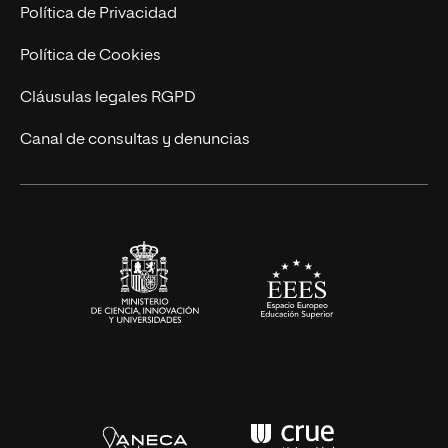
Postgrados
Trabaja en UNIR
Política de Privacidad
Cursos Universitarios
Actualidad
Política de Cookies
UNIR Revista
Cláusulas legales RGPD
Eventos
Canal de consultas y denuncias
Alianzas corporativas
Sala de prensa
Contacto