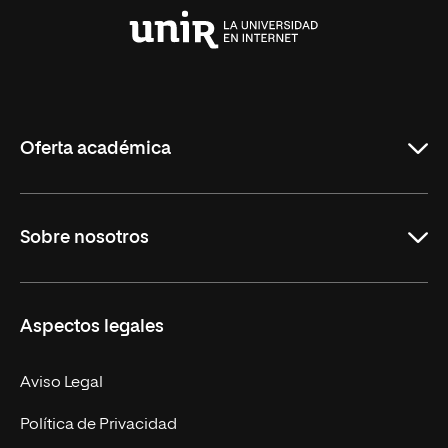
Universidad
Internacional
de
La
Rioja
Oferta académica
Grados
Sobre nosotros
Másteres Oficiales
Másteres Propios
Misión y Valores
Aspectos legales
Doctorados
Facultades
Experto Universitario
Nuestro Equipo
Aviso Legal
Postgrados
Trabaja en UNIR
Política de Privacidad