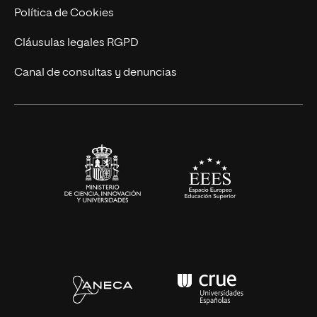
Cursos Universitarios
Actualidad
Política de Cookies
UNIR Revista
Cláusulas legales RGPD
Eventos
Canal de consultas y denuncias
Alianzas corporativas
Sala de prensa
Contacto