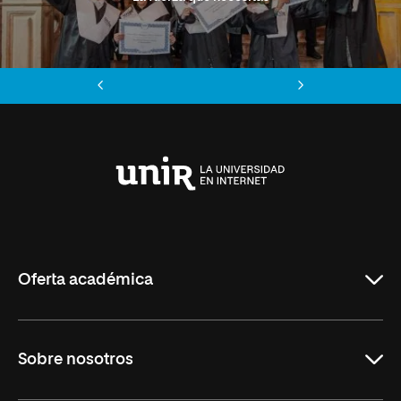
Anterior
Siguiente
Universidad
Internacional
de
La
Rioja
Oferta académica
Grados
Sobre nosotros
Másteres Oficiales