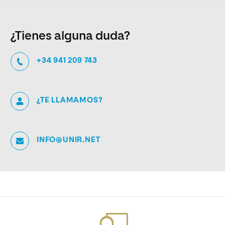
¿Tienes alguna duda?
+34 941 209 743
¿TE LLAMAMOS?
INFO@UNIR.NET