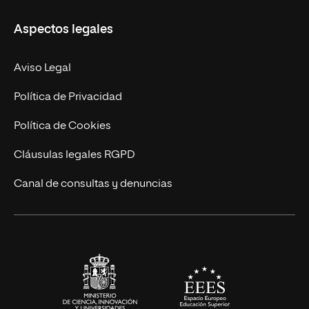
Másteres Propios
Misión y Valores
Aspectos legales
Doctorados
Facultades
Experto Universitario
Nuestro Equipo
Aviso Legal
Postgrados
Trabaja en UNIR
Política de Privacidad
Cursos Universitarios
Actualidad
Política de Cookies
UNIR Revista
Cláusulas legales RGPD
Eventos
Canal de consultas y denuncias
Alianzas corporativas
Sala de prensa
Contacto