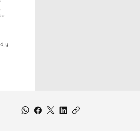
o
,
del
d, y