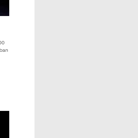
000
iban