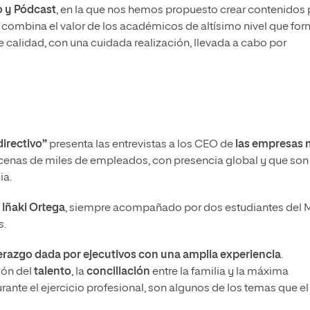
o y Pódcast
, en la que nos hemos propuesto crear contenidos 
 combina el valor de los académicos de altísimo nivel que fo
e calidad, con una cuidada realización, llevada a cabo por
directivo”
presenta las entrevistas a los CEO de
las empresas
cenas de miles de empleados, con presencia global y que son
ia.
a
Iñaki Ortega
, siempre acompañado por dos estudiantes del
s.
derazgo dada por ejecutivos con una amplia experiencia
.
ión del
talento
, la
conciliación
entre la familia y la máxima
rante el ejercicio profesional, son algunos de los temas que el