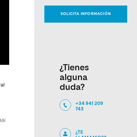
¿Tienes
alguna
al
duda?
+34 941 209
743
llí
¿TE