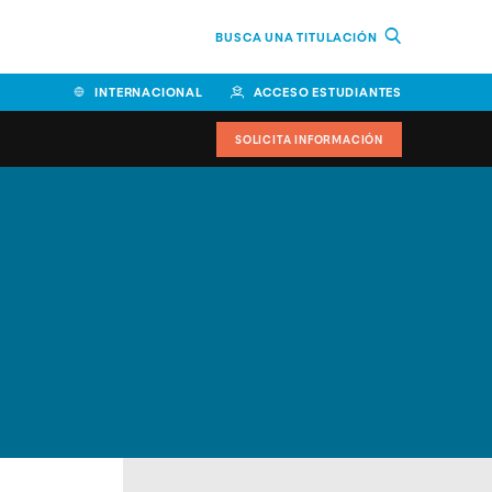
BUSCA UNA TITULACIÓN
INTERNACIONAL
ACCESO ESTUDIANTES
SOLICITA INFORMACIÓN
Facultad de Ciencias de la
Educación y Humanidades
Facultad de Ciencias de la
Salud
Facultad de Economía y
Empresa
Escuela Superior de Ingeniería
y Tecnología (ESIT)
Facultad de Derecho