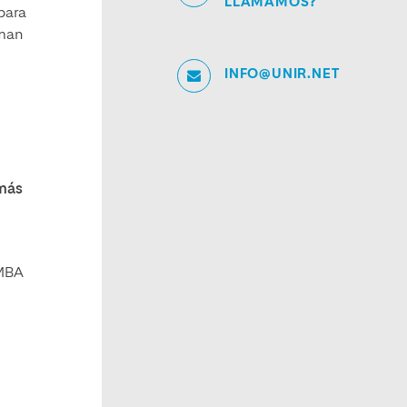
LLAMAMOS?
para
rman
INFO@UNIR.NET
 más
 MBA