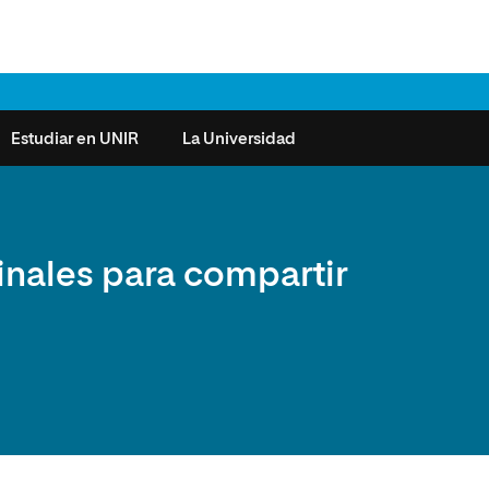
Estudiar en UNIR
La Universidad
ntas frecuentes
Órganos de Gobierno
Derecho
Cómo matricularse
Investigación
inales para compartir
e la Salud
nocimiento de créditos
Vicerrectorados
Ciencias de la Seguridad
Becas universitarias y tasas
Plan Estratégico
ros de Exámenes
Consejo Social de UNIR
Ciencias Sociales
Requisitos de acceso a la
Sistema de Calidad
Universidad
cio de Orientación
Claustro
Artes
Futuros de la Educación
émica (SOA)
Formación bonificada
Superior
 y Comunicación
Nuestros Estudiantes
Humanidades
cio de Atención a las
 y Tecnología
Sala de prensa
Música
sidades Especiales
Idiomas
cio de Solicitudes