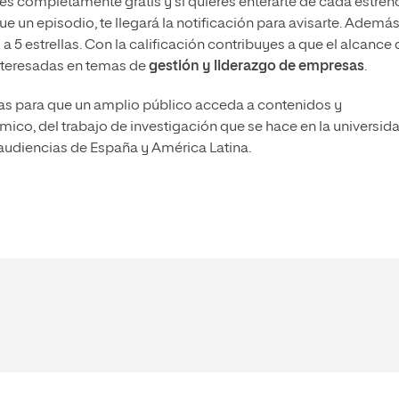
, es completamente gratis y si quieres enterarte de cada estren
ue un episodio, te llegará la notificación para avisarte. Además
a 5 estrellas. Con la calificación contribuyes a que el alcance 
interesadas en temas de
gestión y liderazgo de empresas
.
as para que un amplio público acceda a contenidos y
co, del trabajo de investigación que se hace en la universida
audiencias de España y América Latina.