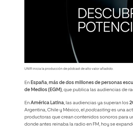
UNIR inicia la producción de pódcast de alto valor añadido.
En
España
,
más de dos millones de personas esc
de Medios (EGM)
, que publica las audiencias de r
En
América Latina
, las audiencias ya superan los
2
Argentina, Chile y México, el
podcasting
es una act
productoras que crean contenidos sonoros para un
donde antes reinaba la radio en FM, hoy se expand