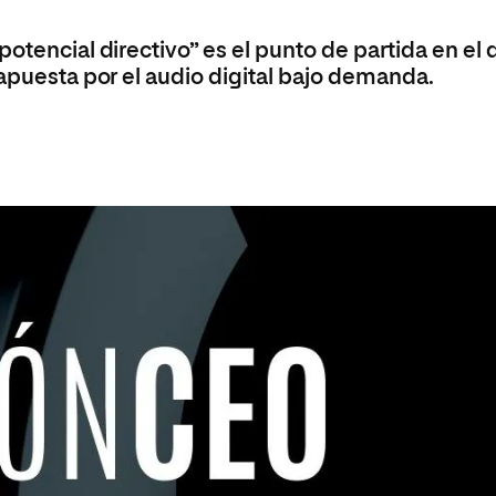
olíticas y Relaciones
Acceso universitario para
na de Movilidad
nales
mayores
potencial directivo” es el punto de partida en el
nacional
 apuesta por el audio digital bajo demanda.