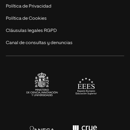
Postgrados
Trabaja en UNIR
Política de Privacidad
Cursos Universitarios
Actualidad
Política de Cookies
UNIR Revista
Cláusulas legales RGPD
Eventos
Canal de consultas y denuncias
Alianzas corporativas
Sala de prensa
Contacto