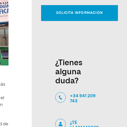
¿Tienes
alguna
duda?
más
+34 941 209
 el
743
on
¿TE
d de