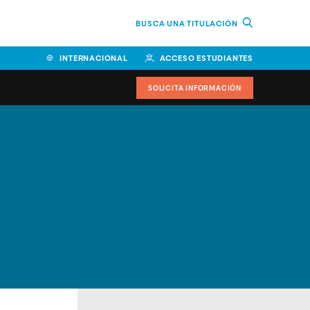
BUSCA UNA TITULACIÓN
INTERNACIONAL
ACCESO ESTUDIANTES
SOLICITA INFORMACIÓN
Facultad de Ciencias de la
Educación y Humanidades
Facultad de Ciencias de la
Salud
Facultad de Economía y
Empresa
Escuela Superior de Ingeniería
y Tecnología (ESIT)
Facultad de Derecho