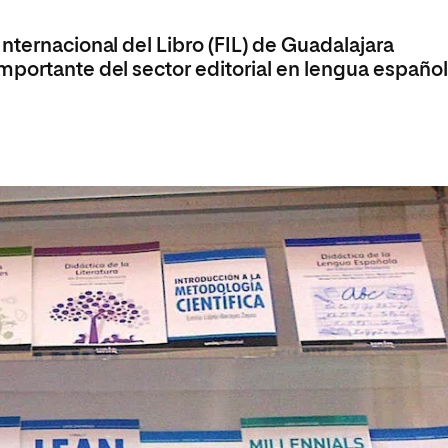
olíticas y Relaciones
Acceso universitario para
na de Movilidad
nales
mayores
Internacional del Libro (FIL) de Guadalajara
nacional
mportante del sector editorial en lengua españo