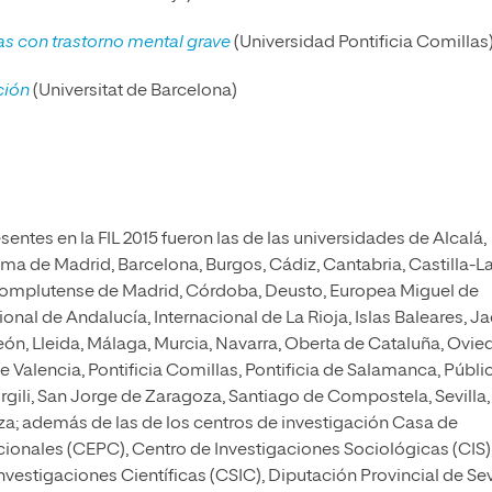
as con trastorno mental grave
(Universidad Pontificia Comillas
ción
(Universitat de Barcelona)
sentes en la FIL 2015 fueron las de las universidades de Alcalá,
a de Madrid, Barcelona, Burgos, Cádiz, Cantabria, Castilla-L
Complutense de Madrid, Córdoba, Deusto, Europea Miguel de
nal de Andalucía, Internacional de La Rioja, Islas Baleares, Ja
ón, Lleida, Málaga, Murcia, Navarra, Oberta de Cataluña, Ovie
e Valencia, Pontificia Comillas, Pontificia de Salamanca, Públi
irgili, San Jorge de Zaragoza, Santiago de Compostela, Sevilla,
za; además de las de los centros de investigación Casa de
cionales (CEPC), Centro de Investigaciones Sociológicas (CIS)
vestigaciones Científicas (CSIC), Diputación Provincial de Sev