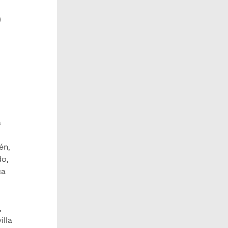
)
a
én,
do,
ca
,
illa