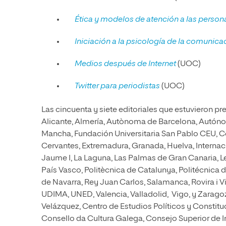
Ética y modelos de atención a las person
Iniciación a la psicología de la comunica
Medios después de Internet
(UOC)
Twitter para periodistas
(UOC)
Las cincuenta y siete editoriales que estuvieron pre
Alicante, Almería, Autònoma de Barcelona, Autónom
Mancha, Fundación Universitaria San Pablo CEU, 
Cervantes, Extremadura, Granada, Huelva, Internacio
Jaume I, La Laguna, Las Palmas de Gran Canaria, Le
País Vasco, Politècnica de Catalunya, Politécnica d
de Navarra, Rey Juan Carlos, Salamanca, Rovira i V
UDIMA, UNED, Valencia, Valladolid, Vigo, y Zarago
Velázquez, Centro de Estudios Políticos y Constitu
Consello da Cultura Galega, Consejo Superior de In