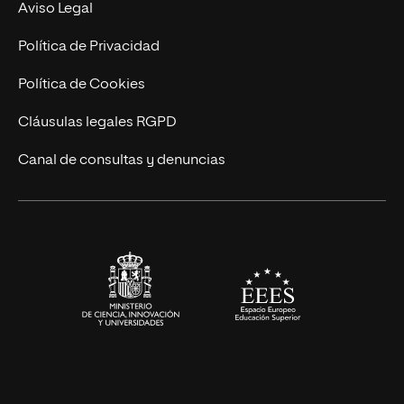
Nuestro Equipo
Aviso Legal
Postgrados
Trabaja en UNIR
Política de Privacidad
Cursos Universitarios
Actualidad
Política de Cookies
UNIR Revista
Cláusulas legales RGPD
Eventos
Canal de consultas y denuncias
Alianzas corporativas
Sala de prensa
Contacto