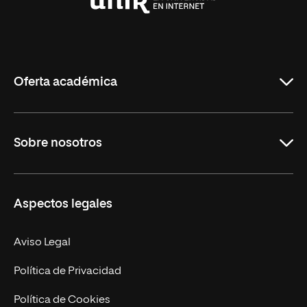
Universidad
Internacional
de
La
Rioja
Oferta académica
Grados
Sobre nosotros
Másteres Oficiales
Másteres Propios
Misión y Valores
Aspectos legales
Doctorados
Facultades
Experto Universitario
Nuestro Equipo
Aviso Legal
Postgrados
Trabaja en UNIR
Política de Privacidad
Cursos Universitarios
Actualidad
Política de Cookies