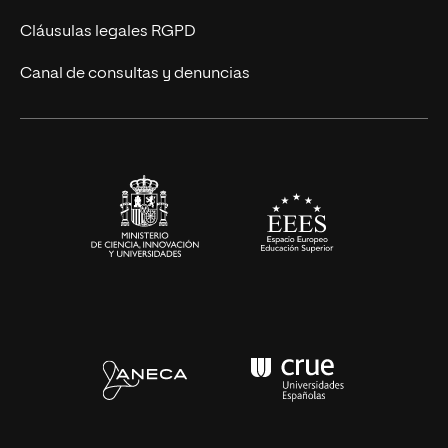
UNIR Revista
Cláusulas legales RGPD
Eventos
Canal de consultas y denuncias
Alianzas corporativas
Sala de prensa
Contacto