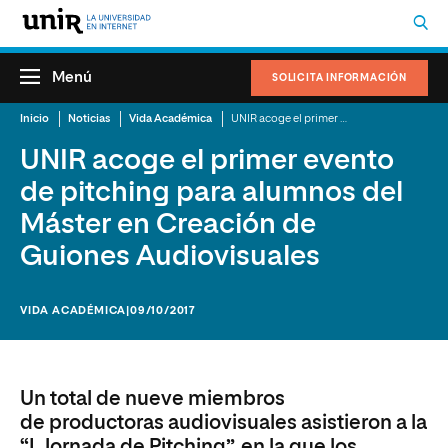
Menú
SOLICITA INFORMACIÓN
Inicio
Noticias
Vida Académica
UNIR acoge el primer evento de pitching para alumnos del Máster en Creación de Guiones Audiovisuales
UNIR acoge el primer evento
de pitching para alumnos del
Máster en Creación de
Guiones Audiovisuales
VIDA ACADÉMICA
|09/10/2017
Un total de nueve miembros
de productoras audiovisuales asistieron a la
“I Jornada de Pitching”, en la que los