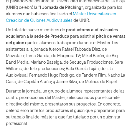
El pasado 6 de octubre, la Universidad Internacional de La Rioja
(UNIR) celebró la “
I Jornada de Pitching”
, organizada para los
alumnos que hubiesen finalizado el
Máster Universitario en
Creación de Guiones Audiovisuales
de UNIR.
Un total de nueve miembros de
productoras audiovisuales
acudieron a la sede de Proeduca
para asistir al
pitch de ventas
del guion
que los alumnos trabajaron durante el Máster. Los
asistentes a la jornada fueron Rafael Taboada Díez, de
Movistar+; Inma García, de Magnolia TV; Mikel Barón, de Big
Band Media; Mariano Baselga, de Secuoya Producciones; Sara
Williams, de Tele producciones; Rafa García Luján, de Isla
Audiovisual; Fernando Hugo Rodrigo, de Tandem Film; Nacho La
Casa, de Capitán Araña; y Jaime Silva, de Molinos de Papel.
Durante la jornada, un grupo de alumnos representantes de las
cuatro promociones del Máster, seleccionados por el comité
directivo del mismo, presentaron sus proyectos. En concreto,
defendieron ante los productores el guion que prepararon para
su trabajo final de máster y que fue tutelado por un guionista
profesional.