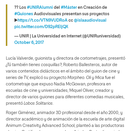
?? Los
#UNIRAlumni
del
#Máster
en Creación de
#Guiones
Audiovisuales presentan sus proyectos
▶️
https://t.co/VTN9VUDRoA
cc
@islaaudiovisual
pic.twitter.com/D92pREIjQX
— UNIR | La Universidad en Internet (@UNIRuniversidad)
October 6, 2017
Lucía Valverde, guionista y directora de cortometrajes, presentó
¿Tú también tienes cosquillas?
; Roberto Ballesteros, autor de
varios contenidos didácticos en el ámbito del guion de cine y
series de TV, explicó su proyecto
Morpheo.
Oli y Mica
fue el
cortometraje que expuso Nadia McGowan, profesora en
escuelas de cine y universidades; Miquel Oliver, creador y
director de varios guiones para diferentes comedias musicales,
presentó
Lobos Solitarios
.
Roger Giménez, animador 3D profesional desde el año 2000, y
director académico y de animación de la escuela de arte digital
Animum Creativity Advanced School, planteó a las productoras