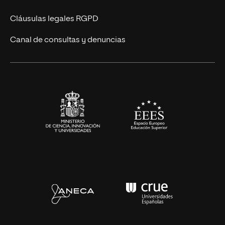
UNIR Revista
Cláusulas legales RGPD
Eventos
Canal de consultas y denuncias
Alianzas corporativas
Sala de prensa
Contacto