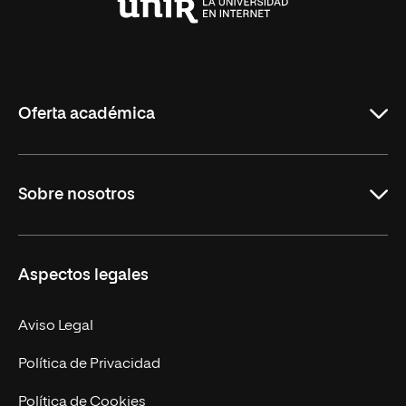
Universidad
Internacional
de
La
Rioja
Oferta académica
Grados
Sobre nosotros
Másteres Oficiales
Másteres Propios
Misión y Valores
Aspectos legales
Doctorados
Facultades
Experto Universitario
Nuestro Equipo
Aviso Legal
Postgrados
Trabaja en UNIR
Política de Privacidad
Cursos Universitarios
Actualidad
Política de Cookies