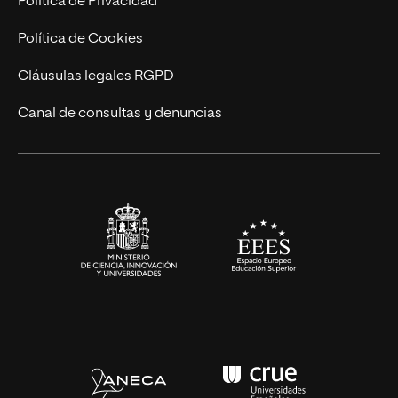
Política de Privacidad
Cursos Universitarios
Actualidad
Política de Cookies
UNIR Revista
Cláusulas legales RGPD
Eventos
Canal de consultas y denuncias
Alianzas corporativas
Sala de prensa
Contacto