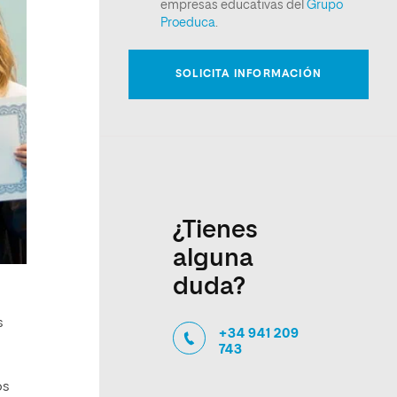
¿Tienes
alguna
duda?
s
+34 941 209
743
os