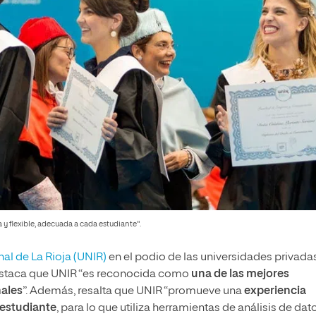
y flexible, adecuada a cada estudiante".
al de La Rioja (UNIR)
en el podio de las universidades privada
destaca que UNIR “es reconocida como
una de las mejores
nales
”. Además, resalta que UNIR “promueve una
experiencia
 estudiante
, para lo que utiliza herramientas de análisis de dat