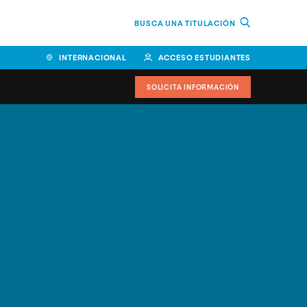
BUSCA UNA TITULACIÓN
INTERNACIONAL
ACCESO ESTUDIANTES
SOLICITA INFORMACIÓN
Facultad de Ciencias de la
Educación y Humanidades
Facultad de Ciencias de la
Salud
Facultad de Economía y
Empresa
Escuela Superior de Ingeniería
y Tecnología (ESIT)
Facultad de Derecho