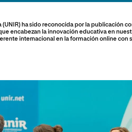
olíticas y Relaciones
Acceso universitario para
na de Movilidad
nales
mayores
nacional
a (UNIR) ha sido reconocida por la publicación 
 que encabezan la innovación educativa en nuest
erente internacional en la formación online con 