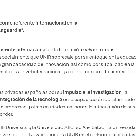
como referente internacional en la
nguardia”.
ferente internacional
en la formación
online
con sus
especialmente que UNIR sobresale por su enfoque en la educa
na gran capacidad de innovación, así como por su calidad en la
ntíficos a nivel internacional y a contar con un alto número de
es privadas españolas por su
impulso a la investigación
, la
integración de la tecnología
en la capacitación del alumnado.
n empresas y otras entidades, así como la adecuación de sus
ender.
E University y la Universidad Alfonso X el Sabio. La Universid
niversidad de Navarra siguen a UNIR en el ranking, clasificadas