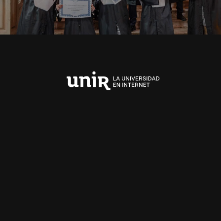
Universidad
Internacional
de
La
Rioja