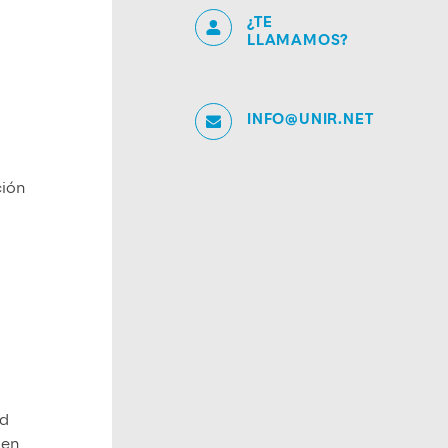
¿TE
LLAMAMOS?
INFO@UNIR.NET
ción
ad
 en