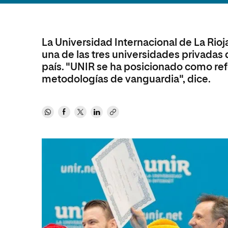
Diseño
Ingeniería y Tecnología
Ciencias P
Escuela de Humanidades
Ofici
Ciencias de la Salud
Diseño
Internacio
Inter
Normas de Organización y
Ciencias Sociales
Ciencias de la Salud
Funcionamiento
La Universidad Internacional de La Rioj
una de las tres universidades privadas
Humanidades
Ciencias Sociales
país. "UNIR se ha posicionado como ref
Artes
Humanidades
metodologías de vanguardia", dice.
Música
Artes
Música