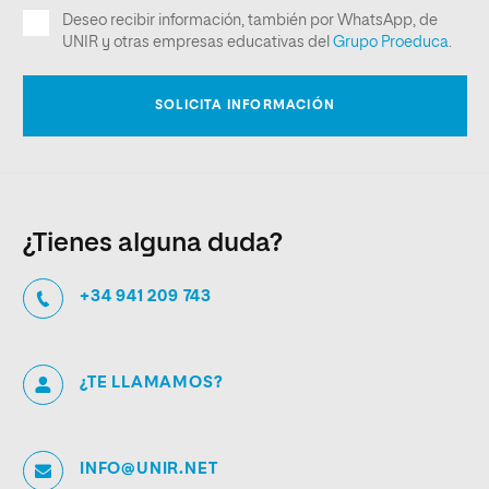
¿Tienes alguna duda?
+34 941 209 743
¿TE LLAMAMOS?
INFO@UNIR.NET