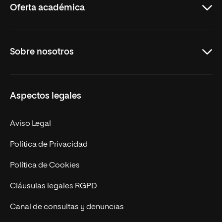
Oferta académica
Grados
Sobre nosotros
Másteres Oficiales
Másteres Propios
Misión y Valores
Aspectos legales
Doctorados
Facultades
Experto Universitario
Nuestro Equipo
Aviso Legal
Postgrados
Trabaja en UNIR
Política de Privacidad
Cursos Universitarios
Actualidad
Política de Cookies
UNIR Revista
Cláusulas legales RGPD
Eventos
Canal de consultas y denuncias