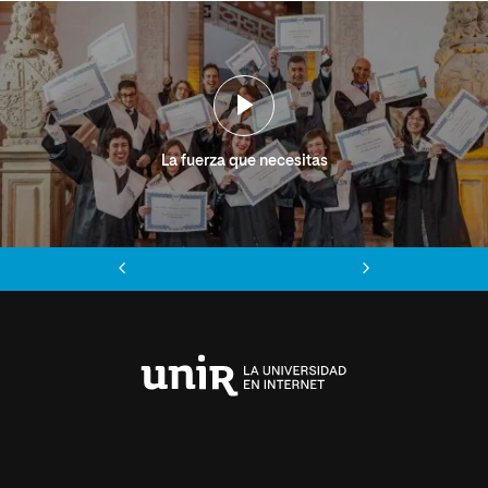
La fuerza que necesitas
Anterior
Siguiente
Universidad
Internacional
de
La
Rioja