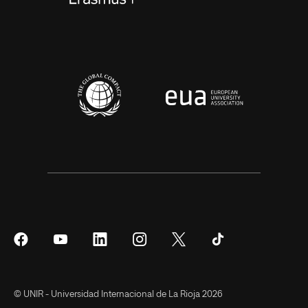
Síguenos
Síguenos
Síguenos
Síguenos
Síguenos
Síguenos
en
en
en
en
en
en
Facebook
YouTube
LinkedIn
Instagram
Twitter
Tiktok
© UNIR - Universidad Internacional de La Rioja 2026