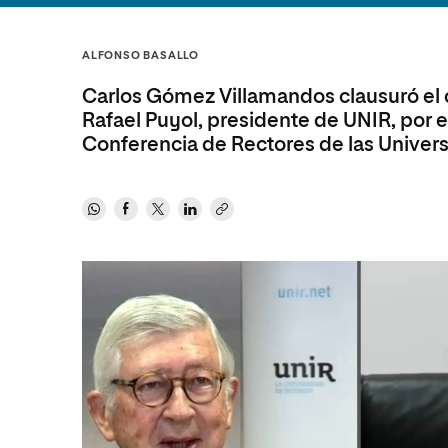
Diseño
Ingeniería y Tecnología
Ciencias P
Escuela de Humanidades
Ofici
Ciencias de la Salud
Diseño
Internacio
Inter
ALFONSO BASALLO
Normas de Organización y
Ciencias Sociales
Ciencias de la Salud
Funcionamiento
Carlos Gómez Villamandos clausuró el cic
Humanidades
Ciencias Sociales
Rafael Puyol, presidente de UNIR, por 
Conferencia de Rectores de las Univer
Artes
Humanidades
Música
Artes
Música