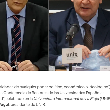
rsidades de cualquier poder político, económico o ideológico”,
 la Conferencia de Rectores de las Universidades Españolas
ad”, celebrado en la
Universidad Internacional de La Rioja
(UNIR
Puyol
, presidente de UNIR.