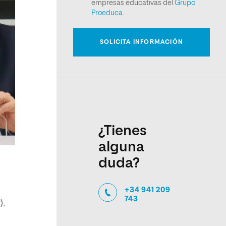
¿Tienes
alguna
duda?
+34 941 209
743
),