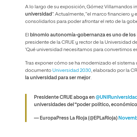
A lo largo de su exposición, Gómez Villamandos ins
universidad
”. Actualmente, “el marco financiero y e
consolidarlos para poder afrontar el reto de la gobe
El
binomio autonomía-gobernanza es uno de los d
presidente de la CRUE y rector de la Universidad de
‘Qué universidad necesitamos para convertirnos e
Tras exponer cómo se ha modernizado el sistema un
documento
Universidad 2030
, elaborado por la C
la universidad para ser mejor
.
Presidente CRUE aboga en
@UNIRuniversida
universidades del “poder político, económico
— EuropaPress La Rioja (@EPLaRioja)
Novembe