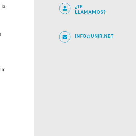
 la
¿TE
LLAMAMOS?
l
INFO@UNIR.NET
ir