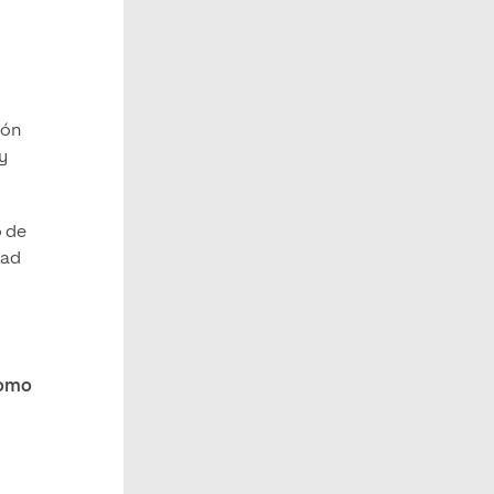
s
ión
y
o de
dad
como