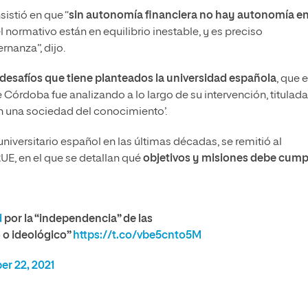
istió en que “
sin autonomía financiera no hay autonomía en
l normativo están en equilibrio inestable, y es preciso
rnanza”, dijo.
esafíos que tiene planteados la universidad española
, que e
 Córdoba fue analizando a lo largo de su intervención, titulada
n una sociedad del conocimiento’.
iversitario español en las últimas décadas, se remitió al
RUE, en el que se detallan qué
objetivos y misiones debe cumpl
d
por la “independencia” de las
 o ideológico”
https://t.co/vbe5cnto5M
r 22, 2021