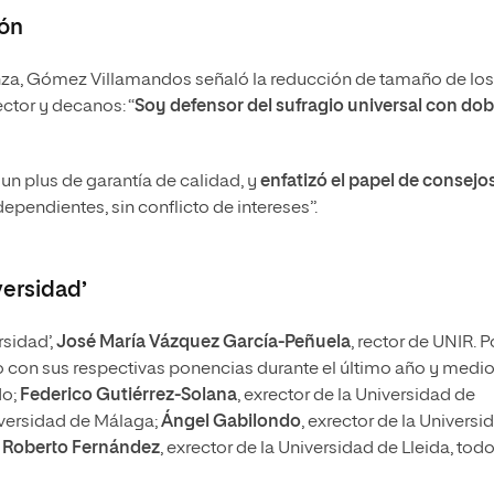
ión
nza, Gómez Villamandos señaló la reducción de tamaño de los
ctor y decanos: “
Soy defensor del sufragio universal con dob
 un plus de garantía de calidad, y
enfatizó el papel de consejo
dependientes, sin conflicto de intereses”.
versidad’
rsidad’,
José María Vázquez García-Peñuela
, rector de UNIR. P
 con sus respectivas ponencias durante el último año y medi
do;
Federico Gutiérrez-Solana
, exrector de la Universidad de
niversidad de Málaga;
Ángel Gabilondo
, exrector de la Universi
y
Roberto Fernández
, exrector de la Universidad de Lleida, tod