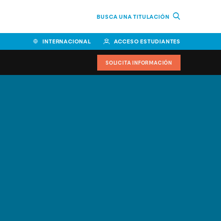
BUSCA UNA TITULACIÓN
INTERNACIONAL
ACCESO ESTUDIANTES
SOLICITA INFORMACIÓN
Facultad de Ciencias de la
Educación y Humanidades
Facultad de Ciencias de la
Salud
Facultad de Economía y
Empresa
Escuela Superior de Ingeniería
y Tecnología (ESIT)
Facultad de Derecho