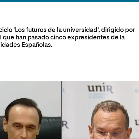
olíticas y Relaciones
Acceso universitario para
na de Movilidad
nales
mayores
nacional
lo 'Los futuros de la universidad', dirigido por
el que han pasado cinco expresidentes de la
sidades Españolas.