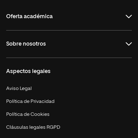
La
Rioja
Oferta académica
Grados
Sobre nosotros
Másteres Oficiales
Másteres Propios
Misión y Valores
Aspectos legales
Doctorados
Facultades
Experto Universitario
Nuestro Equipo
Aviso Legal
Postgrados
Trabaja en UNIR
Política de Privacidad
Cursos Universitarios
Actualidad
Política de Cookies
UNIR Revista
Cláusulas legales RGPD