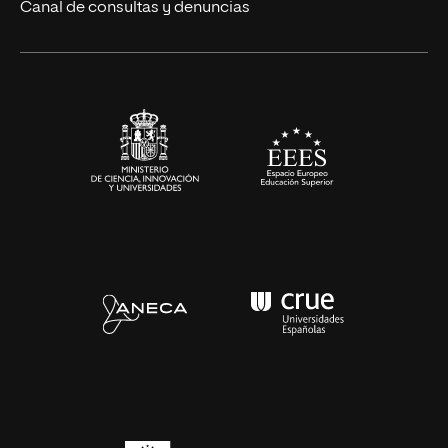
Eventos
Canal de consultas y denuncias
Alianzas corporativas
Sala de prensa
Contacto