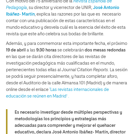
Con motivo del 75 aniversario de la
Revista Española de
Pedagogía
, su director y vicerrector de UNIR,
José Antonio
Ibáñez- Martín
, explica las razones por las que es necesario
contar con una publicación de estas características en el
mundo educativo y desvela cuál es la esencia del éxito de esta
revista que este año celebra sus bodas de brillante.
Además, y para conmemorar esta importante fecha, el próximo
19 de abril
a las
9:30 horas
se celebrarán
dos mesas redondas
en las que se darán cita directores de las revistas de
investigación pedagógica más cualificadas en el mundo,
pertenecientes todas ellas al
Journal Citation Reports.
La sesión
se podrá seguir presencialmente, y hasta completar aforo,
desde el Auditorio de la calle Almansa 101 (Madrid) y de manera
online desde el enlace
‘Las revistas internacionales de
educación se reúnen en Madrid’ .
Es necesario investigar desde múltiples perspectivas y
metodologías los principios y estrategias más
adecuadas para comprender y mejorar el quehacer
educativo,
declara José Antonio Ibáñez- Martín, director