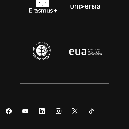
Síguenos
Síguenos
Síguenos
Síguenos
Síguenos
Síguenos
en
en
en
en
en
en
Facebook
YouTube
LinkedIn
Instagram
Twitter
Tiktok