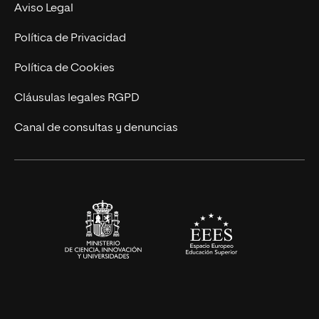
Experto Universitario
Nuestro Equipo
Aviso Legal
Postgrados
Trabaja en UNIR
Política de Privacidad
Cursos Universitarios
Actualidad
Política de Cookies
UNIR Revista
Cláusulas legales RGPD
Eventos
Canal de consultas y denuncias
Alianzas corporativas
Sala de prensa
Contacto