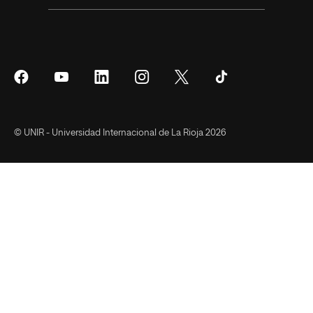
Síguenos
Síguenos
Síguenos
Síguenos
Síguenos
Síguenos
en
en
en
en
en
en
Facebook
YouTube
LinkedIn
Instagram
Twitter
Tiktok
© UNIR - Universidad Internacional de La Rioja 2026