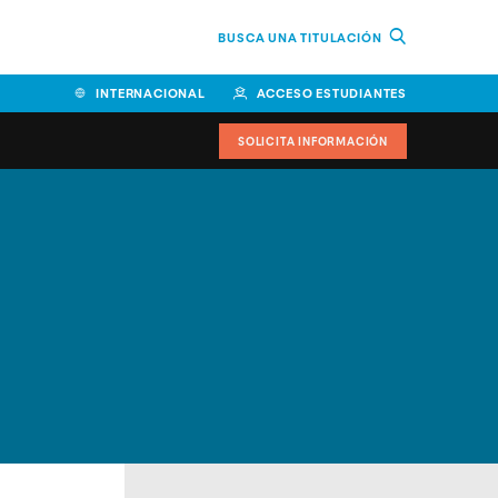
BUSCA UNA TITULACIÓN
INTERNACIONAL
ACCESO ESTUDIANTES
SOLICITA INFORMACIÓN
Facultad de Ciencias de la
Educación y Humanidades
Facultad de Ciencias de la
Salud
Facultad de Economía y
Empresa
Escuela Superior de Ingeniería
y Tecnología (ESIT)
Facultad de Derecho