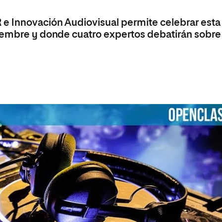
olíticas y Relaciones
Acceso universitario para
na de Movilidad
nales
mayores
 e Innovación Audiovisual permite celebrar esta
nacional
viembre y donde cuatro expertos debatirán sobre