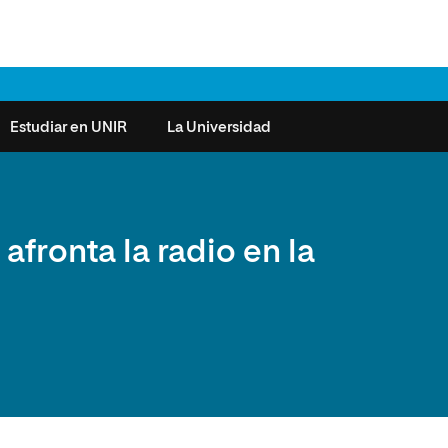
Estudiar en UNIR
La Universidad
ntas frecuentes
Órganos de Gobierno
Derecho
Cómo matricularse
Investigación
afronta la radio en la
e la Salud
nocimiento de créditos
Vicerrectorados
Ciencias de la Seguridad
Becas universitarias y tasas
Plan Estratégico
ros de Exámenes
Consejo Social de UNIR
Ciencias Sociales
Requisitos de acceso a la
Sistema de Calidad
Universidad
cio de Orientación
Claustro
Artes
Futuros de la Educación
émica (SOA)
Formación bonificada
Superior
 y Comunicación
Nuestros Estudiantes
Humanidades
cio de Atención a las
 y Tecnología
Sala de prensa
Música
sidades Especiales
Idiomas
cio de Solicitudes