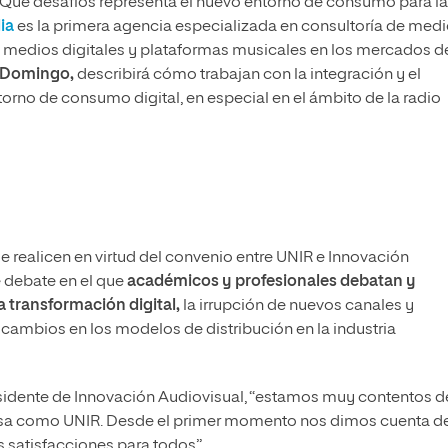
¿Qué desafíos representa el nuevo entorno de consumo para la
ia
es la primera agencia especializada en consultoría de medi
et, medios digitales y plataformas musicales en los mercados d
 Domingo,
describirá cómo trabajan con la integración y el
torno de consumo digital, en especial en el ámbito de la radio
 se realicen en virtud del convenio entre UNIR e Innovación
e debate en el que
académicos y profesionales debatan y
a transformación digital,
la irrupción de nuevos canales y
s cambios en los modelos de distribución en la industria
esidente de Innovación Audiovisual, “estamos muy contentos d
giosa como UNIR. Desde el primer momento nos dimos cuenta d
s satisfacciones para todos”.