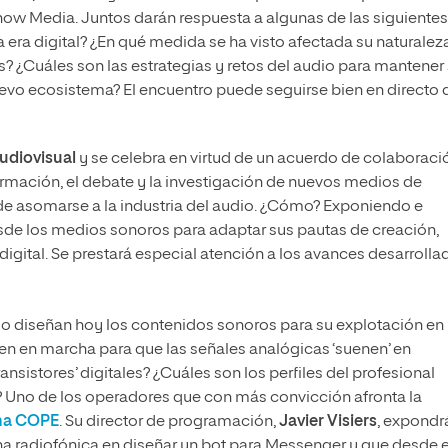
Know Media. Juntos darán respuesta a algunas de las siguientes
la era digital? ¿En qué medida se ha visto afectada su naturalez
s? ¿Cuáles son las estrategias y retos del audio para mantener
evo ecosistema? El encuentro puede seguirse bien en directo 
Audiovisual
y se celebra en virtud de un acuerdo de colaboraci
rmación, el debate y la investigación de nuevos medios de
 de asomarse a la industria del audio. ¿Cómo? Exponiendo e
sde los medios sonoros para adaptar sus pautas de creación,
igital. Se prestará especial atención a los avances desarrolla
 diseñan hoy los contenidos sonoros para su explotación en
onen en marcha para que las señales analógicas ‘suenen’ en
ansistores’ digitales? ¿Cuáles son los perfiles del profesional
? Uno de los operadores que con más convicción afronta la
na COPE
. Su director de programación,
Javier Visiers
, expondr
na radiofónica en diseñar un bot para Messenger y que desde 