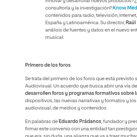
innovar y desarrollar nuevos productos? 
consultoría y la investigación?
Know Med
contenidos para radio, televisión, Intern
España y Latinoamérica. Su director,
Raúl
análisis de fuentes y datos en el nuevo en
musical.
Primero de los foros
Se trata del primero de los foros que está previsto
Audiovisual. Un acuerdo que busca abrir una vía d
desarrollen foros y programas formativos sobre l
dispositivos, las nuevas narrativas y formatos y lo
audiovisual, de medios y contenidos.
En palabras de
Eduardo Prádanos
, fundador y pr
firmar este convenio con una entidad tan presti
que era, sin duda, una alianza que va a traer mucha