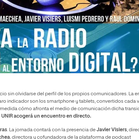
o sin olvidarse del perfil de los propios comunicadores. La e
laro indicador son los smartphone y tablets, convertidos cada 
é medida cómo afronta el medio de comunicación dicha transi
e UNIR acogerá un encuentro en directo.
oras
. La jornada contará con la presencia de
Javier Visiers
, dire
chea
, directora y cofundadora de la plataforma de podcast