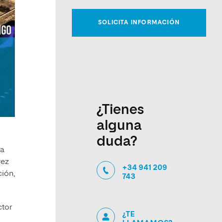
¿Tienes
alguna
duda?
ra
vez
+34 941 209
ción,
743
ctor
¿TE