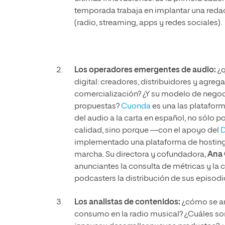
temporada trabaja en implantar una redac
(radio, streaming, apps y redes sociales).
Los operadores emergentes de audio:
¿q
digital: creadores, distribuidores y agre
comercialización? ¿Y su modelo de negocio
propuestas?
Cuonda
es una las platafor
del audio a la carta en español, no sólo 
calidad, sino porque —con el apoyo del
D
implementado una plataforma de hosting
marcha. Su directora y cofundadora,
Ana
anunciantes la consulta de métricas y la 
podcasters la distribución de sus episodi
Los analistas de contenidos:
¿cómo se an
consumo en la radio musical? ¿Cuáles son 