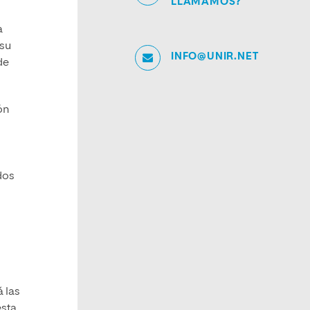
LLAMAMOS?
a
 su
INFO@UNIR.NET
de
ón
dos
á las
esta