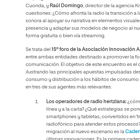
Cuonda, y
Raúl Domingo
, director de la agencia 
cuestiones: ¿Cómo afronta la radio la transición a 
sonora al apoyar su narrativa en elementos visuale
presencia y adaptar sus modelos de negocio al nu
forma gratuita o bien vía streaming.
Se trata del
15º foro de la Asociación Innovación 
entre ambas entidades destinado a promover la fo
comunicación. El objetivo de este encuentro es el
ilustrando las principales apuestas impulsadas de
consumo y distribución a los hábitos de consumo d
en tres de sus agentes más relevantes:
Los operadores de radio hertziana:
¿cómo
línea y a la carta? ¿Qué estrategias se p
smartphones y tabletas, convertidos en ‘tr
radiofónico para atender estos procesos
migración al nuevo escenario es la
Cade
últimas innovaciones. Es la primera cade