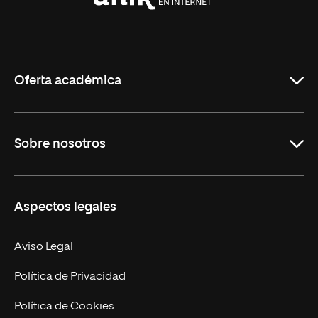
Universidad
Internacional
de
La
Rioja
Oferta académica
Grados
Sobre nosotros
Másteres Oficiales
Másteres Propios
Misión y Valores
Aspectos legales
Doctorados
Facultades
Experto Universitario
Nuestro Equipo
Aviso Legal
Postgrados
Trabaja en UNIR
Política de Privacidad
Cursos Universitarios
Actualidad
Política de Cookies