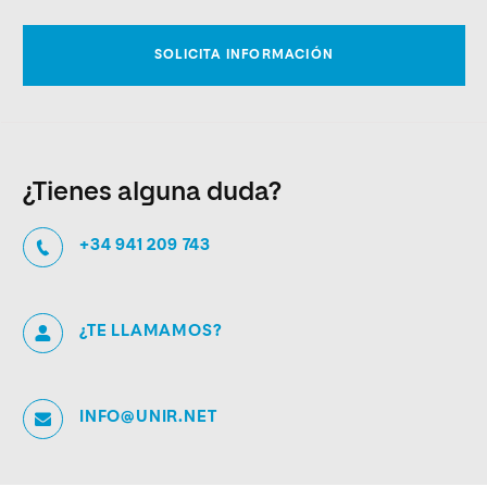
¿Tienes alguna duda?
+34 941 209 743
¿TE LLAMAMOS?
INFO@UNIR.NET