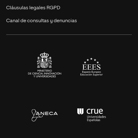
UNIR Revista
Cláusulas legales RGPD
Eventos
Canal de consultas y denuncias
Alianzas corporativas
Sala de prensa
Contacto