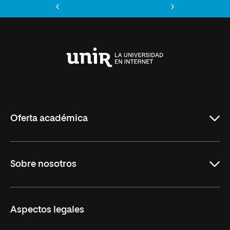
Anterior
Siguiente
Universidad
Internacional
de
La
Rioja
Oferta académica
Grados
Sobre nosotros
Másteres Oficiales
Másteres Propios
Misión y Valores
Aspectos legales
Doctorados
Facultades