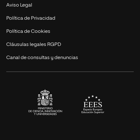
Experto Universitario
Nuestro Equipo
Aviso Legal
Postgrados
Trabaja en UNIR
Política de Privacidad
Cursos Universitarios
Actualidad
Política de Cookies
UNIR Revista
Cláusulas legales RGPD
Eventos
Canal de consultas y denuncias
Alianzas corporativas
Sala de prensa
Contacto