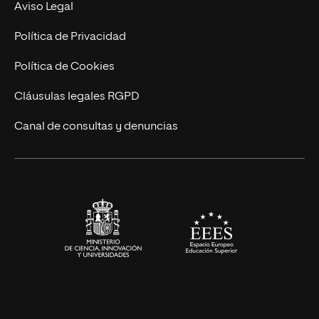
Experto Universitario
Nuestro Equipo
Aviso Legal
Postgrados
Trabaja en UNIR
Política de Privacidad
Cursos Universitarios
Actualidad
Política de Cookies
UNIR Revista
Cláusulas legales RGPD
Eventos
Canal de consultas y denuncias
Alianzas corporativas
Sala de prensa
Contacto