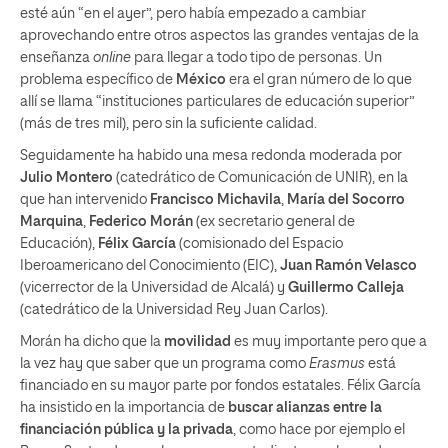
esté aún “en el ayer”, pero había empezado a cambiar
aprovechando entre otros aspectos las grandes ventajas de la
enseñanza
online
para llegar a todo tipo de personas. Un
problema específico de
México
era el gran número de lo que
allí se llama “instituciones particulares de educación superior”
(más de tres mil), pero sin la suficiente calidad.
Seguidamente ha habido una mesa redonda moderada por
Julio Montero
(catedrático de Comunicación de UNIR), en la
que han intervenido
Francisco Michavila
,
María del Socorro
Marquina
,
Federico Morán
(ex secretario general de
Educación),
Félix García
(comisionado del Espacio
Iberoamericano del Conocimiento (EIC),
Juan Ramón Velasco
(vicerrector de la Universidad de Alcalá) y
Guillermo Calleja
(catedrático de la Universidad Rey Juan Carlos).
Morán ha dicho que la
movilidad
es muy importante pero que a
la vez hay que saber que un programa como
Erasmus
está
financiado en su mayor parte por fondos estatales. Félix García
ha insistido en la importancia de
buscar alianzas entre la
financiación pública y la privada
, como hace por ejemplo el