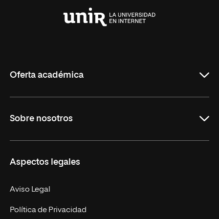
Universidad
Internacional
de
La
Rioja
Oferta académica
Grados
Sobre nosotros
Másteres Oficiales
Másteres Propios
Misión y Valores
Aspectos legales
Doctorados
Facultades
Experto Universitario
Nuestro Equipo
Aviso Legal
Postgrados
Trabaja en UNIR
Política de Privacidad