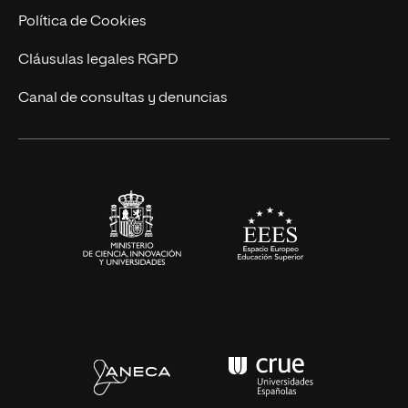
Cursos Universitarios
Actualidad
Política de Cookies
UNIR Revista
Cláusulas legales RGPD
Eventos
Canal de consultas y denuncias
Alianzas corporativas
Sala de prensa
Contacto