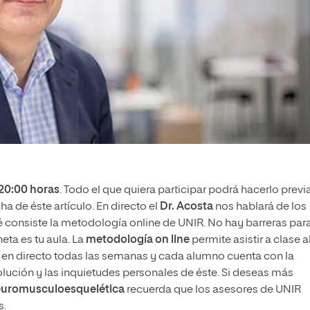
20:00 horas
. Todo el que quiera participar podrá hacerlo previ
a de éste artículo. En directo el
Dr. Acosta
nos hablará de los
é consiste la metodología online de UNIR. No hay barreras par
eta es tu aula. La
metodología on line
permite asistir a clase a
e en directo todas las semanas y cada alumno cuenta con la
volución y las inquietudes personales de éste. Si deseas más
Neuromusculoesquelética
recuerda que los asesores de UNIR
s.