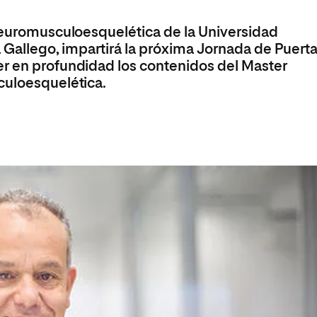
olíticas y Relaciones
Acceso universitario para
na de Movilidad
nales
mayores
 Neuromusculoesquelética de la Universidad
nacional
a Gallego, impartirá la próxima Jornada de Puert
er en profundidad los contenidos del Master
culoesquelética.