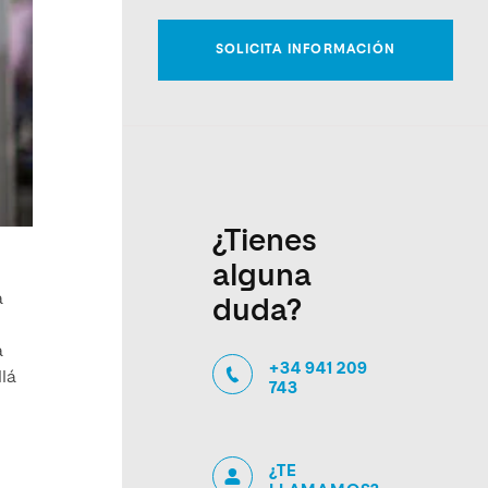
¿Tienes
alguna
a
duda?
a
+34 941 209
llá
743
¿TE