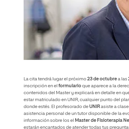
La cita tendrá lugar el próximo
23 de octubre
a las
inscripción en el
formulario
que aparece a la derech
contenidos del Master y explicará en detalle en qu
estar matriculado en UNIR, cualquier punto del plan
donde estés. El profesorado de
UNIR
asiste a clas
asistencia personal de un tutor disponible de la e
información sobre los el
Master de Fisioterapia 
estarán encantados de atender todas tus pregunta