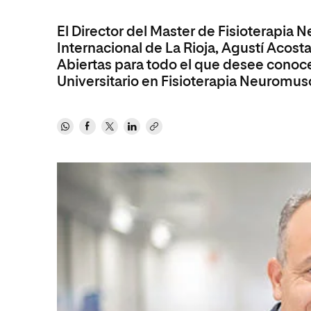
Diseño
Ingeniería y Tecnología
Ciencias P
Escuela de Humanidades
Ofici
Ciencias de la Salud
Diseño
Internacio
El Director del Master de Fisioterapia
Inter
Normas de Organización y
Internacional de La Rioja, Agustí Acost
Ciencias Sociales
Ciencias de la Salud
Funcionamiento
Abiertas para todo el que desee conoc
Humanidades
Ciencias Sociales
Universitario en Fisioterapia Neuromus
Artes
Humanidades
Música
Artes
Música