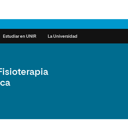
Estudiar en UNIR
La Universidad
ntas frecuentes
Órganos de Gobierno
Derecho
Cómo matricularse
Investigación
Fisioterapia
e la Salud
nocimiento de créditos
Vicerrectorados
Ciencias de la Seguridad
Becas universitarias y tasas
Plan Estratégico
ica
ros de Exámenes
Consejo Social de UNIR
Ciencias Sociales
Requisitos de acceso a la
Sistema de Calidad
Universidad
cio de Orientación
Claustro
Artes
Futuros de la Educación
émica (SOA)
Formación bonificada
Superior
 y Comunicación
Nuestros Estudiantes
Humanidades
cio de Atención a las
 y Tecnología
Sala de prensa
Música
sidades Especiales
Idiomas
cio de Solicitudes