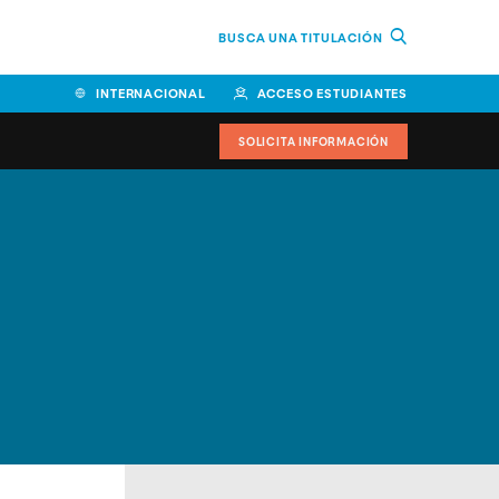
BUSCA UNA TITULACIÓN
INTERNACIONAL
ACCESO ESTUDIANTES
SOLICITA INFORMACIÓN
Facultad de Ciencias de la
Educación y Humanidades
Facultad de Ciencias de la
Salud
Facultad de Economía y
Empresa
Escuela Superior de Ingeniería
y Tecnología (ESIT)
Facultad de Derecho