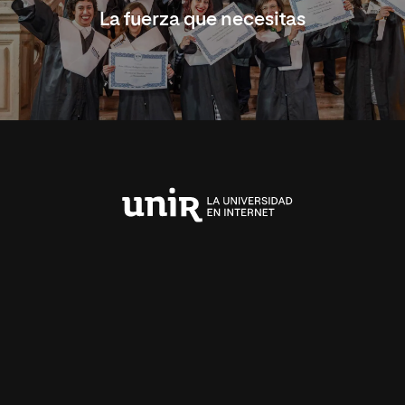
La fuerza que necesitas
Universidad
Internacional
de
La
Rioja