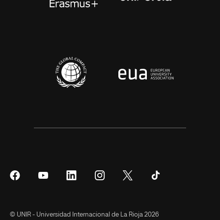
Síguenos
Síguenos
Síguenos
Síguenos
Síguenos
Síguenos
en
en
en
en
en
en
Facebook
YouTube
LinkedIn
Instagram
Twitter
Tiktok
© UNIR - Universidad Internacional de La Rioja 2026