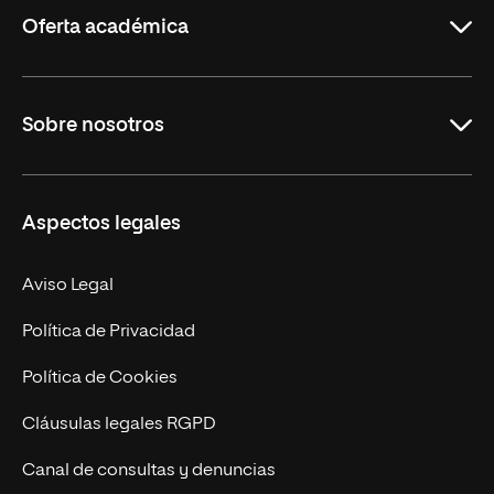
Oferta académica
Grados
Sobre nosotros
Másteres Oficiales
Másteres Propios
Misión y Valores
Aspectos legales
Doctorados
Facultades
Experto Universitario
Nuestro Equipo
Aviso Legal
Postgrados
Trabaja en UNIR
Política de Privacidad
Cursos Universitarios
Actualidad
Política de Cookies
UNIR Revista
Cláusulas legales RGPD
Eventos
Canal de consultas y denuncias