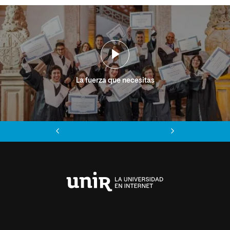
La fuerza que necesitas
Anterior
Siguiente
Universidad
Internacional
de
La
Rioja