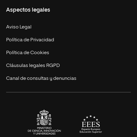
Aspectos legales
Doctorados
Facultades
Experto Universitario
Nuestro Equipo
Aviso Legal
Postgrados
Trabaja en UNIR
Política de Privacidad
Cursos Universitarios
Actualidad
Política de Cookies
UNIR Revista
Cláusulas legales RGPD
Eventos
Canal de consultas y denuncias
Alianzas corporativas
Sala de prensa
Contacto