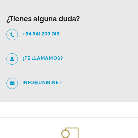
¿Tienes alguna duda?
+34 941 209 743
¿TE LLAMAMOS?
INFO@UNIR.NET