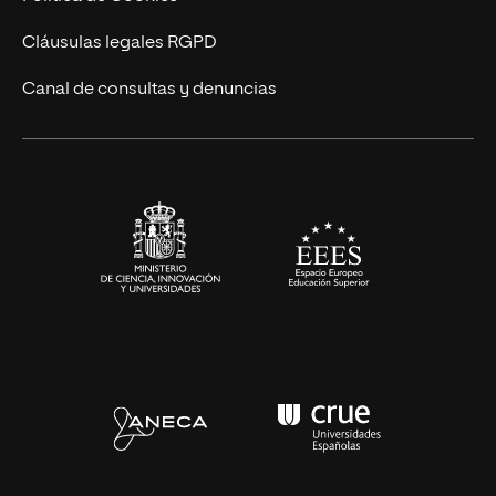
UNIR Revista
Cláusulas legales RGPD
Eventos
Canal de consultas y denuncias
Alianzas corporativas
Sala de prensa
Contacto