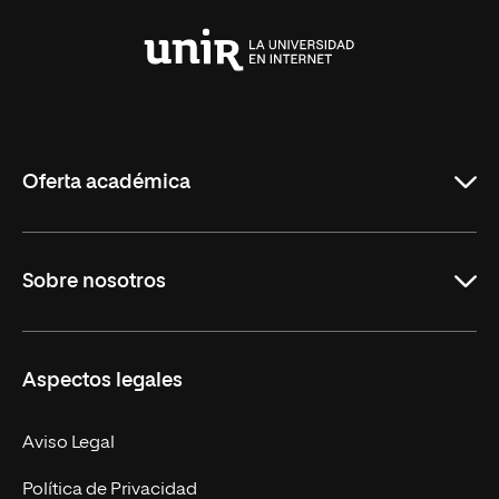
Universidad
Internacional
de
La
Rioja
Oferta académica
Grados
Sobre nosotros
Másteres Oficiales
Másteres Propios
Misión y Valores
Aspectos legales
Doctorados
Facultades
Experto Universitario
Nuestro Equipo
Aviso Legal
Postgrados
Trabaja en UNIR
Política de Privacidad