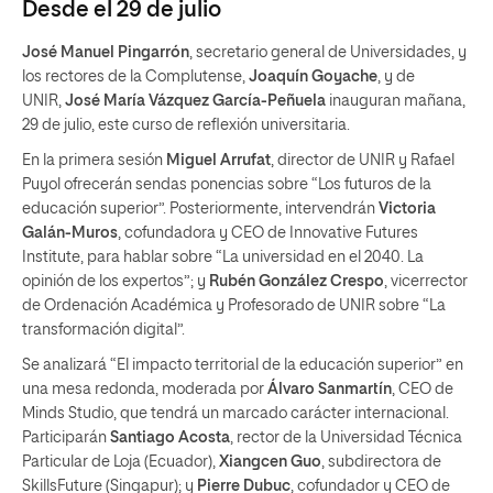
Desde el 29 de julio
José Manuel Pingarrón
, secretario general de Universidades, y
los rectores de la Complutense,
Joaquín Goyache
, y de
UNIR,
José María Vázquez García-Peñuela
inauguran mañana,
29 de julio, este curso de reflexión universitaria.
En la primera sesión
Miguel Arrufat
, director de UNIR y Rafael
Puyol ofrecerán sendas ponencias sobre “Los futuros de la
educación superior”. Posteriormente, intervendrán
Victoria
Galán-Muros
, cofundadora y CEO de Innovative Futures
Institute, para hablar sobre “La universidad en el 2040. La
opinión de los expertos”; y
Rubén González Crespo
, vicerrector
de Ordenación Académica y Profesorado de UNIR sobre “La
transformación digital”.
Se analizará “El impacto territorial de la educación superior” en
una mesa redonda, moderada por
Álvaro Sanmartín
, CEO de
Minds Studio, que tendrá un marcado carácter internacional.
Participarán
Santiago Acosta
, rector de la Universidad Técnica
Particular de Loja (Ecuador),
Xiangcen Guo
, subdirectora de
SkillsFuture (Singapur); y
Pierre Dubuc
, cofundador y CEO de