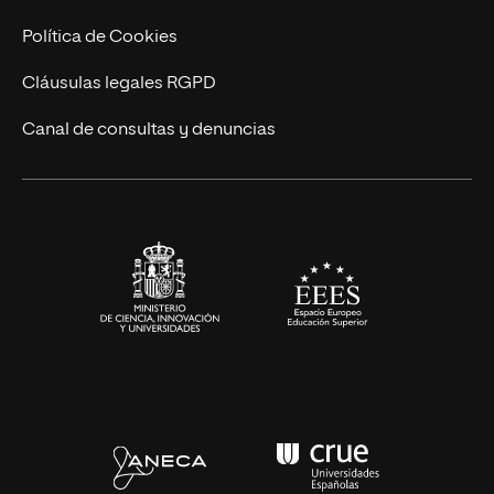
Cursos Universitarios
Actualidad
Política de Cookies
UNIR Revista
Cláusulas legales RGPD
Eventos
Canal de consultas y denuncias
Alianzas corporativas
Sala de prensa
Contacto