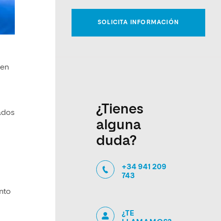
 en
¿Tienes
cados
alguna
duda?
+34 941 209
743
anto
¿TE