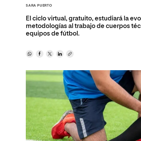
Diseño
Ingeniería y Tecnología
SARA PUERTO
Ciencias P
Escuela de Humanidades
Ofici
Ciencias de la Salud
Diseño
Internacio
Inter
El ciclo virtual, gratuito, estudiará la 
Normas de Organización y
Ciencias Sociales
Ciencias de la Salud
Funcionamiento
metodologías al trabajo de cuerpos téc
equipos de fútbol.
Humanidades
Ciencias Sociales
Artes
Humanidades
Música
Artes
Música