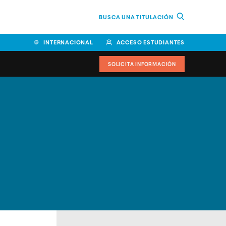
BUSCA UNA TITULACIÓN
INTERNACIONAL
ACCESO ESTUDIANTES
SOLICITA INFORMACIÓN
Facultad de Ciencias de la
Educación y Humanidades
Facultad de Ciencias de la
Salud
Facultad de Economía y
Empresa
Escuela Superior de Ingeniería
y Tecnología (ESIT)
Facultad de Derecho