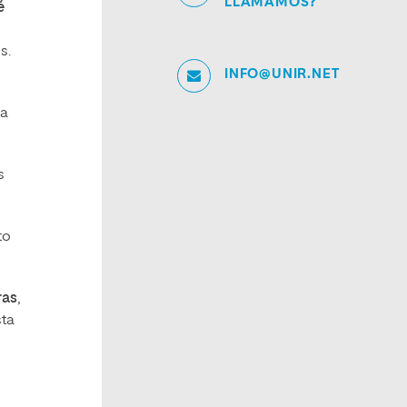
LLAMAMOS?
é
s.
INFO@UNIR.NET
la
s
to
ras
,
sta