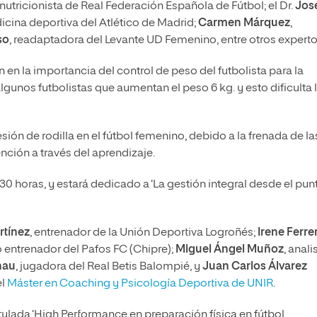
 nutricionista de Real Federación Española de Fútbol; el Dr.
Jos
icina deportiva del Atlético de Madrid;
Carmen Márquez
,
so
, readaptadora del Levante UD Femenino, entre otros experto
 en la importancia del control de peso del futbolista para la
lgunos futbolistas que aumentan el peso 6 kg. y esto dificulta 
sión de rodilla en el fútbol femenino, debido a la frenada de la
ención a través del aprendizaje.
18.30 horas, y estará dedicado a ‘La gestión integral desde el pun
rtínez
, entrenador de la Unión Deportiva Logroñés;
Irene Ferre
 entrenador del Pafos FC (Chipre);
Miguel Ángel Muñoz
, anali
nau
, jugadora del Real Betis Balompié, y
Juan Carlos Álvarez
el
Máster en Coaching y Psicología Deportiva de UNIR
.
 titulada ‘High Performance en preparación física en fútbol