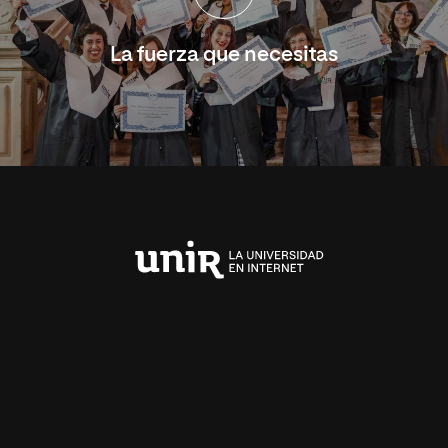
La fuerza que necesitas
Universidad
Internacional
de
La
Rioja