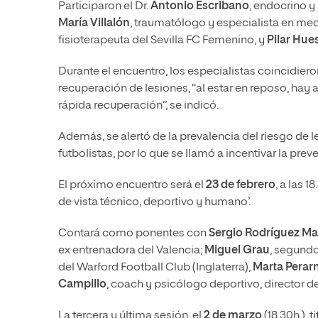
Participaron el Dr.
Antonio Escribano
, endocrino y
María Villalón
, traumatólogo y especialista en med
fisioterapeuta del Sevilla FC Femenino, y
Pilar Hue
Durante el encuentro, los especialistas coincidieron
recuperación de lesiones, “al estar en reposo, hay a
rápida recuperación”, se indicó.
Además, se alertó de la prevalencia del riesgo de le
futbolistas, por lo que se llamó a incentivar la prev
El próximo encuentro será el
23 de febrero
, a las 
de vista técnico, deportivo y humano’.
Contará como ponentes con
Sergio Rodríguez Ma
ex entrenadora del Valencia;
Miguel Grau
, segundo
del Warford Football Club (Inglaterra),
Marta Perar
Campillo
, coach y psicólogo deportivo, director d
La tercera y última sesión, el
2 de marzo
(18.30h.),