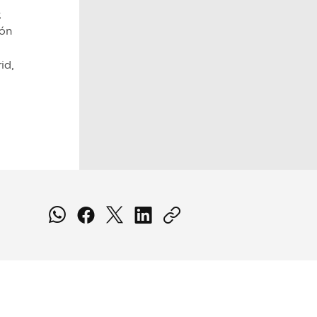
;
ión
id,