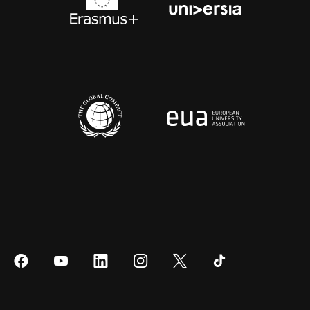
Síguenos
Síguenos
Síguenos
Síguenos
Síguenos
Síguenos
en
en
en
en
en
en
Facebook
YouTube
LinkedIn
Instagram
Twitter
Tiktok