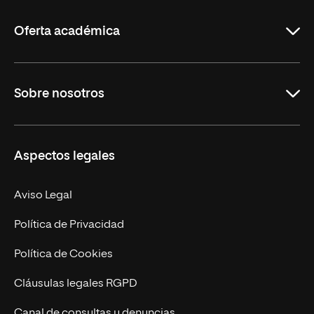
La
Rioja
Oferta académica
Grados
Sobre nosotros
Másteres Oficiales
Másteres Propios
Misión y Valores
Aspectos legales
Doctorados
Facultades
Experto Universitario
Nuestro Equipo
Aviso Legal
Postgrados
Trabaja en UNIR
Política de Privacidad
Cursos Universitarios
Actualidad
Política de Cookies
UNIR Revista
Cláusulas legales RGPD
Eventos
Canal de consultas y denuncias