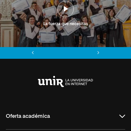
La fuerza que necesitas
Anterior
Siguiente
Universidad
Internacional
de
La
Rioja
Oferta académica