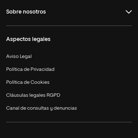
Grados
Sobre nosotros
Másteres Oficiales
Másteres Propios
Misión y Valores
Aspectos legales
Doctorados
Facultades
Experto Universitario
Nuestro Equipo
Aviso Legal
Postgrados
Trabaja en UNIR
Política de Privacidad
Cursos Universitarios
Actualidad
Política de Cookies
UNIR Revista
Cláusulas legales RGPD
Eventos
Canal de consultas y denuncias
Alianzas corporativas
Sala de prensa