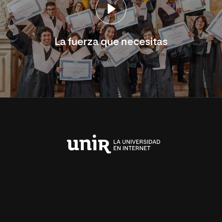
La fuerza que necesitas
Universidad
Internacional
de
La
Rioja