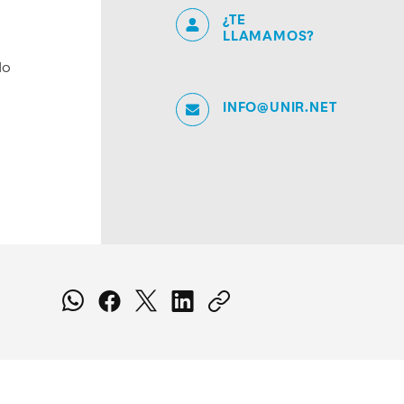
¿TE
LLAMAMOS?
do
INFO@UNIR.NET