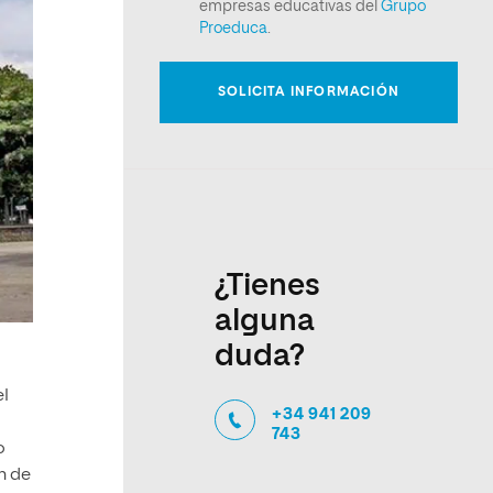
¿Tienes
alguna
duda?
el
+34 941 209
743
o
n de