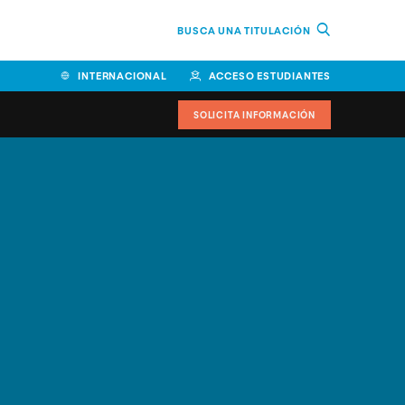
BUSCA UNA TITULACIÓN
INTERNACIONAL
ACCESO ESTUDIANTES
SOLICITA INFORMACIÓN
Facultad de Ciencias de la
Educación y Humanidades
Facultad de Ciencias de la
Salud
Facultad de Economía y
Empresa
Escuela Superior de Ingeniería
y Tecnología (ESIT)
Facultad de Derecho