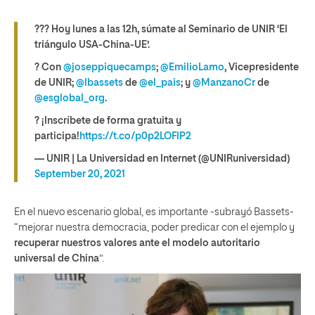
??? Hoy lunes a las 12h, súmate al Seminario de UNIR ‘El
triángulo USA-China-UE’.
? Con
@joseppiquecamps
;
@EmilioLamo
, Vicepresidente
de UNIR;
@lbassets
de
@el_pais
; y
@ManzanoCr
de
@esglobal_org
.
? ¡Inscríbete de forma gratuita y
participa!
https://t.co/p0p2LOFIP2
— UNIR | La Universidad en Internet (@UNIRuniversidad)
September 20, 2021
En el nuevo escenario global, es importante -subrayó Bassets-
“mejorar nuestra democracia, poder predicar con el ejemplo y
recuperar nuestros valores ante el modelo autoritario
universal de China
”.