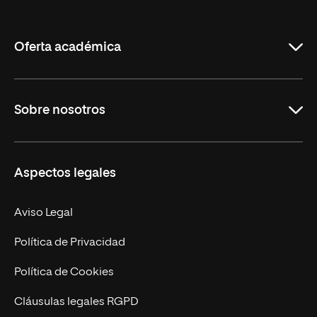
de
La
Rioja
Oferta académica
Grados
Sobre nosotros
Másteres Oficiales
Másteres Propios
Misión y Valores
Aspectos legales
Doctorados
Facultades
Experto Universitario
Nuestro Equipo
Aviso Legal
Postgrados
Trabaja en UNIR
Política de Privacidad
Cursos Universitarios
Actualidad
Política de Cookies
UNIR Revista
Cláusulas legales RGPD