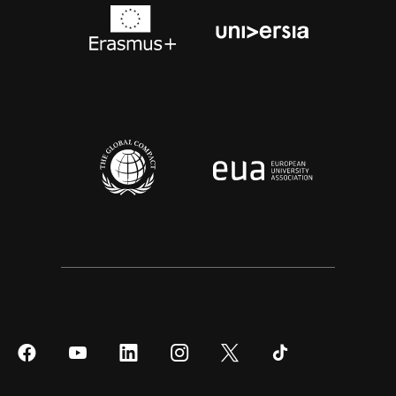
Síguenos
Síguenos
Síguenos
Síguenos
Síguenos
Síguenos
en
en
en
en
en
en
Facebook
YouTube
LinkedIn
Instagram
Twitter
Tiktok