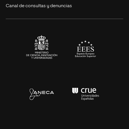
Eventos
Canal de consultas y denuncias
Alianzas corporativas
Sala de prensa
Contacto