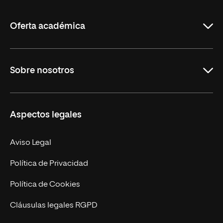
La
Rioja
Oferta académica
Grados
Sobre nosotros
Másteres Oficiales
Másteres Propios
Misión y Valores
Aspectos legales
Doctorados
Facultades
Experto Universitario
Nuestro Equipo
Aviso Legal
Postgrados
Trabaja en UNIR
Política de Privacidad
Cursos Universitarios
Actualidad
Política de Cookies
UNIR Revista
Cláusulas legales RGPD