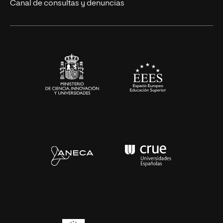
Eventos
Canal de consultas y denuncias
Alianzas corporativas
Sala de prensa
Contacto