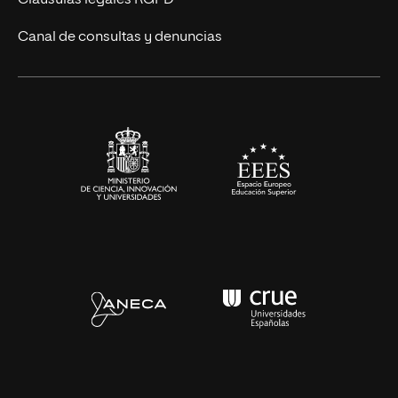
Eventos
Canal de consultas y denuncias
Alianzas corporativas
Sala de prensa
Contacto