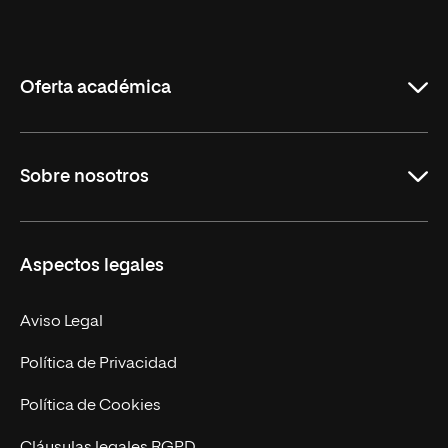
Universidad
Internacional
de
La
Rioja
Oferta académica
Grados
Sobre nosotros
Másteres Oficiales
Másteres Propios
Misión y Valores
Aspectos legales
Doctorados
Facultades
Experto Universitario
Nuestro Equipo
Aviso Legal
Postgrados
Trabaja en UNIR
Política de Privacidad
Cursos Universitarios
Actualidad
Política de Cookies
UNIR Revista
Cláusulas legales RGPD