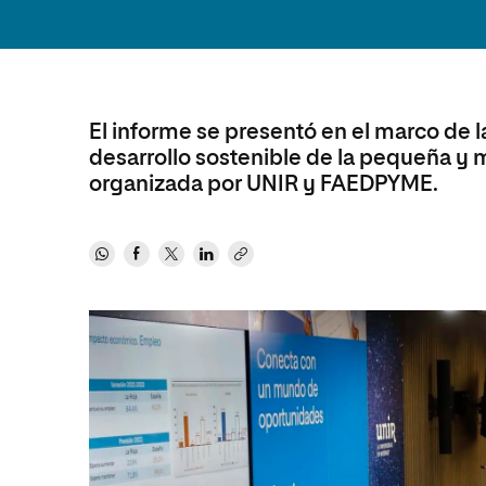
Diseño
Ingeniería y Tecnología
Ciencias P
Escuela de Humanidades
Ofici
Ciencias de la Salud
Diseño
Internacio
Inter
Normas de Organización y
Ciencias Sociales
Ciencias de la Salud
Funcionamiento
Humanidades
Ciencias Sociales
El informe se presentó en el marco de la
desarrollo sostenible de la pequeña y 
Artes
Humanidades
organizada por UNIR y FAEDPYME.
Música
Artes
Música