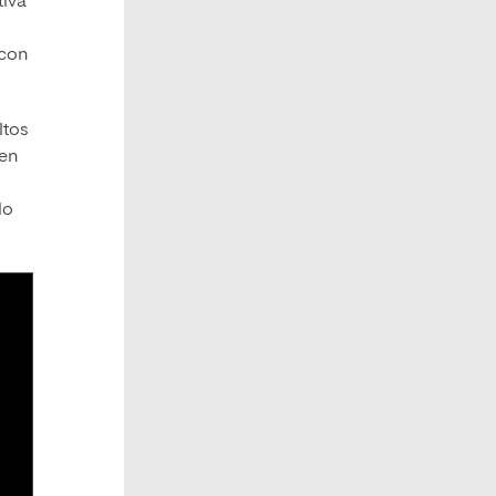
tiva
 con
ltos
 en
lo