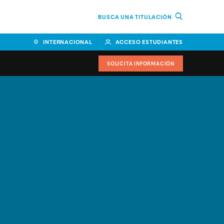
BUSCA UNA TITULACIÓN
INTERNACIONAL
ACCESO ESTUDIANTES
SOLICITA INFORMACIÓN
Facultad de Ciencias de la
Educación y Humanidades
Facultad de Ciencias de la
Salud
Facultad de Economía y
Empresa
Escuela Superior de Ingeniería
y Tecnología (ESIT)
Facultad de Derecho