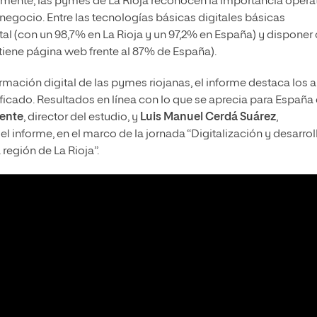
lemente, las pymes de La Rioja reconocen la importancia opera
 negocio. Entre las tecnologías básicas digitales básicas
tal (con un 98,7% en La Rioja y un 97,2% en España) y disponer
tiene página web frente al 87% de España).
rmación digital de las pymes riojanas, el informe destaca los a
lificado. Resultados en línea con lo que se aprecia para España
ente
, director del estudio, y
Luis Manuel Cerdá Suárez
,
l informe, en el marco de la jornada “Digitalización y desarrol
región de La Rioja”.