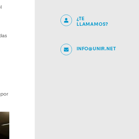
el
¿TE
LLAMAMOS?
adas
INFO@UNIR.NET
 por