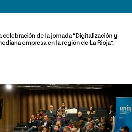
olíticas y Relaciones
Acceso universitario para
na de Movilidad
nales
mayores
nacional
 celebración de la jornada “Digitalización y
mediana empresa en la región de La Rioja”,