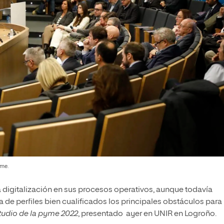
rme.
 digitalización en sus procesos operativos, aunque todavía
ta de perfiles bien cualificados los principales obstáculos para
tudio de la pyme 2022
, presentado ayer en UNIR en Logroño.