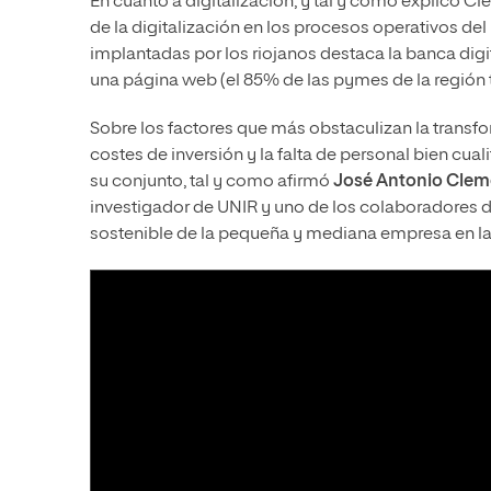
En cuanto a digitalización, y tal y como explicó C
de la digitalización en los procesos operativos del
implantadas por los riojanos destaca la banca digi
una página web (el 85% de las pymes de la región 
Sobre los factores que más obstaculizan la transfo
costes de inversión y la falta de personal bien cua
su conjunto, tal y como afirmó
José Antonio Clem
investigador de UNIR y uno de los colaboradores de
sostenible de la pequeña y mediana empresa en la 