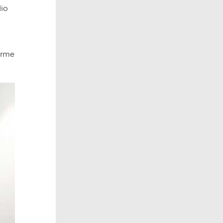
dio
orme