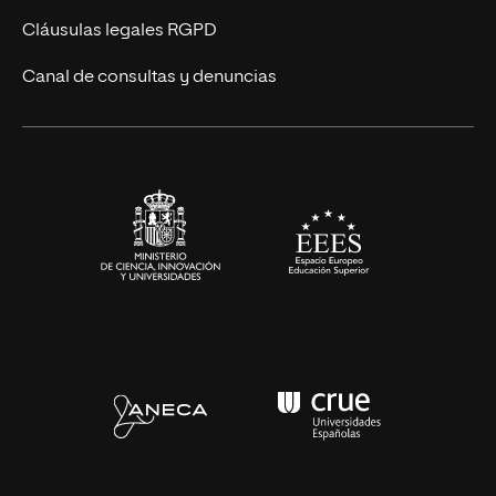
UNIR Revista
Cláusulas legales RGPD
Eventos
Canal de consultas y denuncias
Alianzas corporativas
Sala de prensa
Contacto