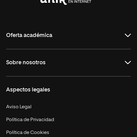
Universidad
Internacional
de
La
Rioja
Oferta académica
Grados
Sobre nosotros
Másteres Oficiales
Másteres Propios
Misión y Valores
Aspectos legales
Doctorados
Facultades
Experto Universitario
Nuestro Equipo
Aviso Legal
Postgrados
Trabaja en UNIR
Política de Privacidad
Cursos Universitarios
Actualidad
Política de Cookies