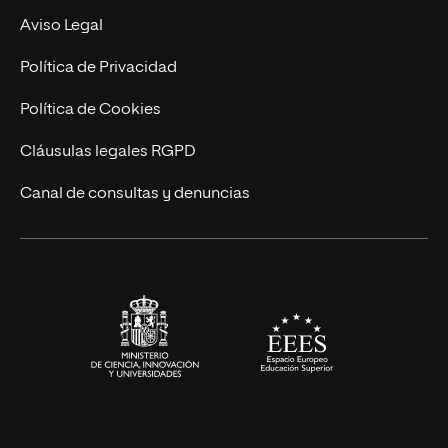
Experto Universitario
Nuestro Equipo
Aviso Legal
Postgrados
Trabaja en UNIR
Política de Privacidad
Cursos Universitarios
Actualidad
Política de Cookies
UNIR Revista
Cláusulas legales RGPD
Eventos
Canal de consultas y denuncias
Alianzas corporativas
Sala de prensa
Contacto