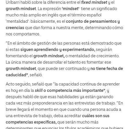
Uríbarri habló sobre la diferencia entre el
fixed mindset
y el
growth mindset
. La expresión
‘mindset’
tiene un significado
mucho más amplio en inglés que el término español
‘mentalidad’: básicamente, es el
conjunto de pensamientos y
creencias
que dan forma a nuestra mente, determinando cómo
nos comportamos.
“En el ámbito de gestión de las personas está demostrado que
si estas
siguen aprendiendo y experimentando,
seguirán
fomentando el
growth mindset,
o mentalidad de crecimiento.
La única manera de desarrollar el talento es fomentar ese
growth mindset
, que puede ser continuado y
no tiene fecha de
caducidad”
, señaló.
Acto seguido, señaló que “la capacidad continua de aprender
es hoy en día la
skill
o competencia más importante”
, y
después habló de que esas habilidades ya están ganando
cada vez más preponderancia en las entrevistas de trabajo. “En
breve llegará el momento en que cuando una persona acuda a
una entrevista de trabajo, deba acreditar
cuáles son sus
competencias específicas,
que serán mucho más
determinantes que enunciar los títulos académicos que hubiera