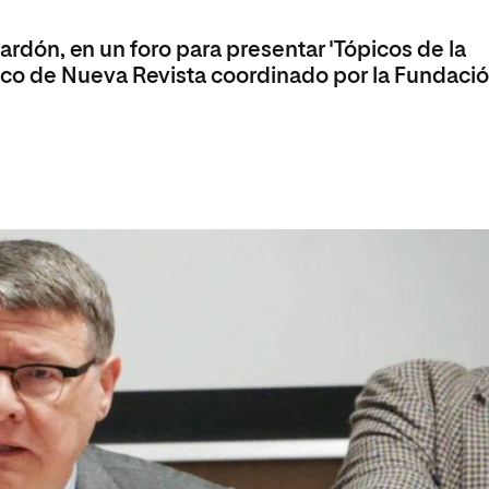
olíticas y Relaciones
Acceso universitario para
na de Movilidad
nales
mayores
lardón, en un foro para presentar 'Tópicos de la
nacional
co de Nueva Revista coordinado por la Fundaci