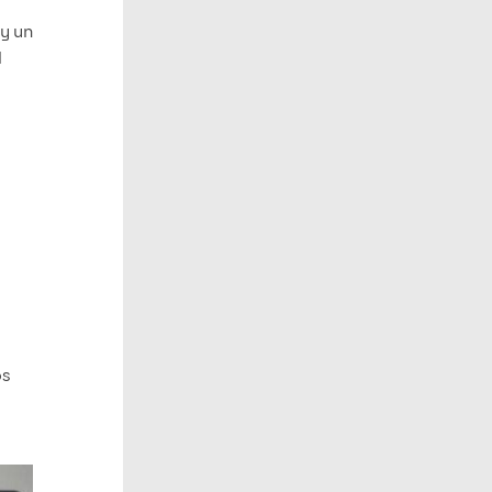
 y un
l
os