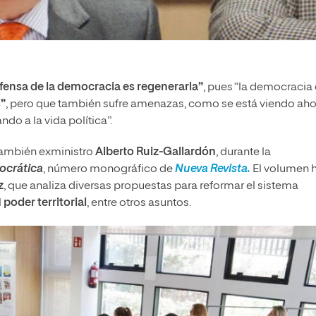
fensa de la democracia es regenerarla”
, pues “la democracia
s”
, pero que también sufre amenazas, como se está viendo aho
do a la vida política”.
 también exministro
Alberto Ruiz-Gallardón
, durante la
ocrática
, número monográfico de
Nueva Revista.
El volumen 
z
, que analiza diversas propuestas para reformar el sistema
l
poder territorial
, entre otros asuntos.