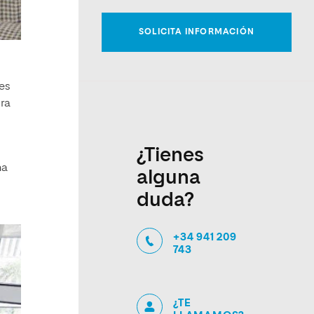
 es
ra
¿Tienes
ha
alguna
duda?
+34 941 209
743
¿TE