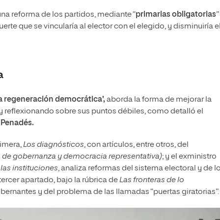
una reforma de los partidos, mediante “
primarias obligatorias
”
rte que se vincularía al elector con el elegido, y disminuiría e
a
a regeneración democrática’,
aborda la forma de mejorar la
 reflexionando sobre sus puntos débiles, como detalló el
 Penadés.
rimera,
Los diagnósticos
, con artículos, entre otros, del
s de gobernanza y democracia representativa)
; y el exministro
 las instituciones
, analiza reformas del sistema electoral y de l
 tercer apartado, bajo la rúbrica de
Las fronteras de lo
gobernantes y del problema de las llamadas “puertas giratorias”.