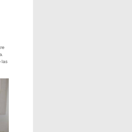
tre
a.
 las