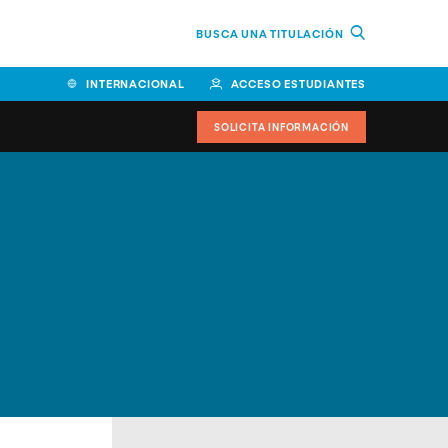
BUSCA UNA TITULACIÓN
INTERNACIONAL
ACCESO ESTUDIANTES
SOLICITA INFORMACIÓN
Facultad de Ciencias de la
Educación y Humanidades
Facultad de Ciencias de la
Salud
Facultad de Economía y
Empresa
Escuela Superior de Ingeniería
y Tecnología (ESIT)
Facultad de Derecho