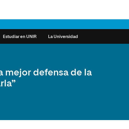
Estudiar en UNIR
La Universidad
ntas frecuentes
Órganos de Gobierno
Derecho
Cómo matricularse
Investigación
La mejor defensa de la
e la Salud
nocimiento de créditos
Vicerrectorados
Ciencias de la Seguridad
Becas universitarias y tasas
Plan Estratégico
rla”
ros de Exámenes
Consejo Social de UNIR
Ciencias Sociales
Requisitos de acceso a la
Sistema de Calidad
Universidad
cio de Orientación
Claustro
Artes
Futuros de la Educación
émica (SOA)
Formación bonificada
Superior
 y Comunicación
Nuestros Estudiantes
Humanidades
cio de Atención a las
 y Tecnología
Sala de prensa
Música
sidades Especiales
Idiomas
cio de Solicitudes