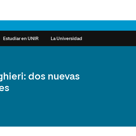
Estudiar en UNIR
La Universidad
ntas frecuentes
Órganos de Gobierno
Derecho
Cómo matricularse
Investigación
ghieri: dos nuevas
e la Salud
nocimiento de créditos
Vicerrectorados
Ciencias de la Seguridad
Becas universitarias y tasas
Plan Estratégico
res
ros de Exámenes
Consejo Social de UNIR
Ciencias Sociales
Requisitos de acceso a la
Sistema de Calidad
Universidad
cio de Orientación
Claustro
Artes
Futuros de la Educación
émica (SOA)
Formación bonificada
Superior
 y Comunicación
Nuestros Estudiantes
Humanidades
cio de Atención a las
 y Tecnología
Sala de prensa
Música
sidades Especiales
Idiomas
cio de Solicitudes