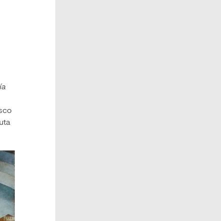
ía
esco
ruta