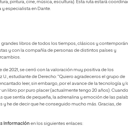
atura, pintura, cine, música, escultura). Esta ruta estará coordin
eta y especialista en Dante.
s grandes libros de todos los tiempos, clásicos y contemporán
listas y con la compañía de personas de distintos países y
ercambios.
e de 2021, se cerró con la valoración muy positiva de los
iz U., estudiante de Derecho: “Quiero agradeceros el grupo de
cantado leer, sin embargo, por el avance de la tecnología y l
ar un libro por puro placer (actualmente tengo 20 años). Cuand
ias que sentía de pequeña, la adrenalina y emoción de las palab
ibros y he de decir que he conseguido mucho más. Gracias, de
s información
en los siguientes enlaces: