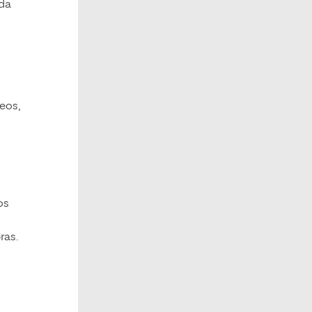
ada
eos,
os
o
ras.