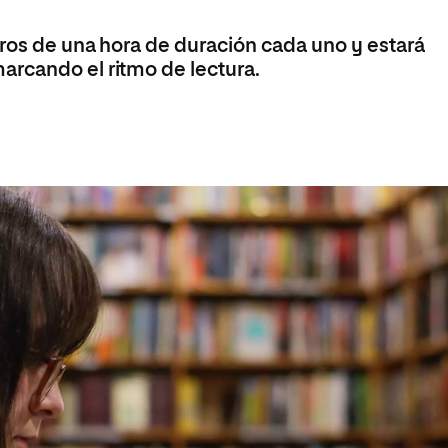
olíticas y Relaciones
Acceso universitario para
na de Movilidad
nales
mayores
tros de una hora de duración cada uno y estará
nacional
arcando el ritmo de lectura.