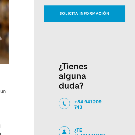
¿Tienes
alguna
duda?
 un
+34 941 209
743
i
¿TE
n