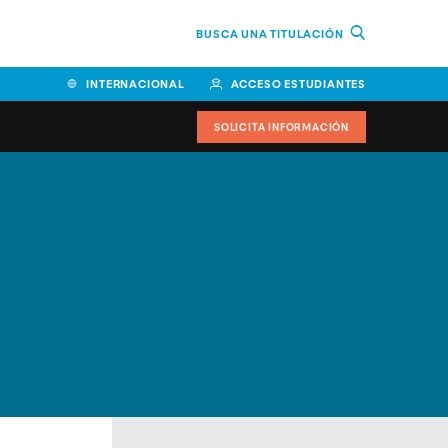
BUSCA UNA TITULACIÓN
INTERNACIONAL
ACCESO ESTUDIANTES
SOLICITA INFORMACIÓN
Facultad de Ciencias de la
Educación y Humanidades
Facultad de Ciencias de la
Salud
Facultad de Economía y
Empresa
Escuela Superior de Ingeniería
y Tecnología (ESIT)
Facultad de Derecho