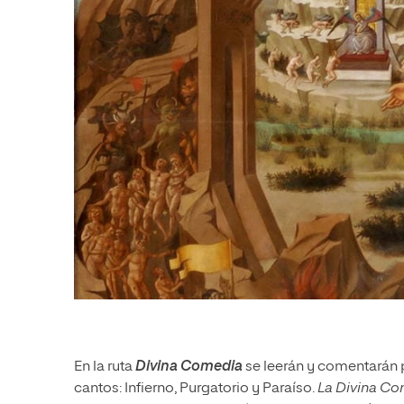
En la ruta
Divina Comedia
se leerán y comentarán p
cantos: Infierno, Purgatorio y Paraíso.
La Divina C