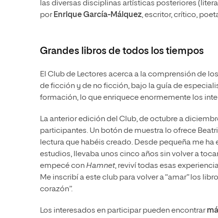
las diversas disciplinas artísticas posteriores (liter
por
Enrique García-Máiquez
, escritor, crítico, po
Grandes libros de todos los tiempos
El Club de Lectores acerca a la comprensión de lo
de ficción y de no ficción, bajo la guía de especia
formación, lo que enriquece enormemente los int
La anterior edición del Club, de octubre a diciembr
participantes. Un botón de muestra lo ofrece Beatr
lectura que habéis creado. Desde pequeña me ha en
estudios, llevaba unos cinco años sin volver a toc
empecé con
Hamnet
, reviví todas esas experienc
Me inscribí a este club para volver a “amar” los l
corazón”.
Los interesados en participar pueden encontrar
má