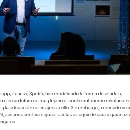
sapp, iTunes y Spotify han modificado la forma de vender y
cto y en un futuro no muy lejano el coche autónomo revolucion
 y la educación no es ajena a ello. Sin embargo, a menudo se 
l, desconocen las mejores pautas a seguir de cara a garantizar
seguros.