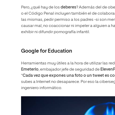
Pero, ¿qué hay de los
deberes
? Además del de obed
o el Código Penal incluyen también el de colaborar
las mismas, pedir permiso a los padres -si son men
causar mal, no coaccionar ni impeler a alguien a h
exhibir ni difundir pornografía infantil.
Google for Education
Herramientas muy útiles a la hora de utilizar las r
Emeterio
, embajador jefe de seguridad de
Eleven
“
Cada vez que expones una foto o un tweet es como
subes a Internet no desaparece. Por eso la ciberseg
ingeniero informático.