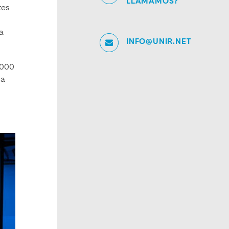
LLAMAMOS?
tes
a
INFO@UNIR.NET
.000
la