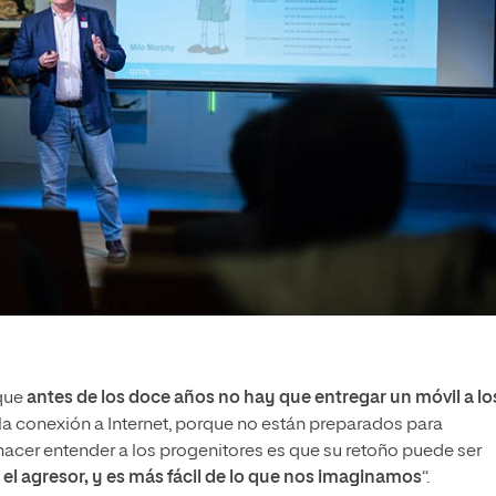
 que
antes de los doce años no hay que entregar un móvil a lo
o la conexión a Internet, porque no están preparados para
 hacer entender a los progenitores es que su retoño puede ser
 el agresor, y es más fácil de lo que nos imaginamos
“.