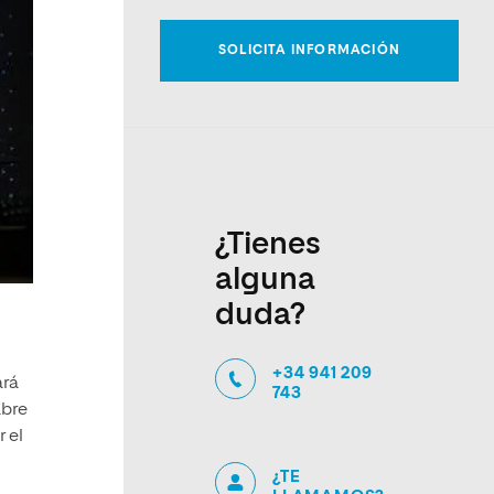
¿Tienes
alguna
duda?
+34 941 209
ará
743
abre
 el
¿TE