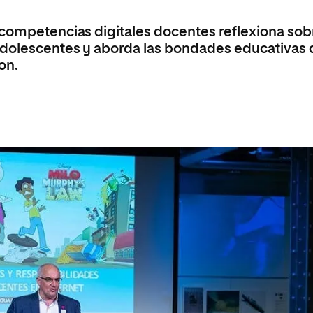
olíticas y Relaciones
Acceso universitario para
na de Movilidad
nales
mayores
 competencias digitales docentes reflexiona sob
nacional
 adolescentes y aborda las bondades educativas 
on.