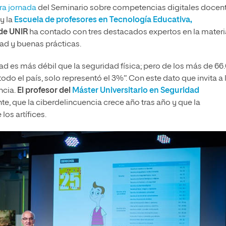
ra jornada
del Seminario sobre competencias digitales docen
y la
Escuela de profesores en Tecnología Educativa,
de UNIR
ha contado con tres destacados expertos en la materi
dad y buenas prácticas.
dad es más débil que la seguridad física; pero de los más de 66
do el país, solo representó el 3%”. Con este dato que invita a 
ncia.
El profesor del
Máster Universitario en Seguridad
e, que la ciberdelincuencia crece año tras año y que la
los artífices.