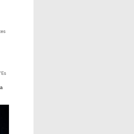
tes
 “Es
la