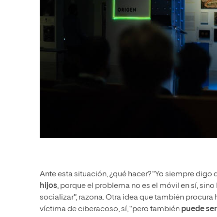
Ante esta situación, ¿qué hacer? “Yo siempre digo
hijos
, porque el problema no es el móvil en sí, sin
socializar”, razona. Otra idea que también procura
víctima de ciberacoso, sí, “pero también
puede ser