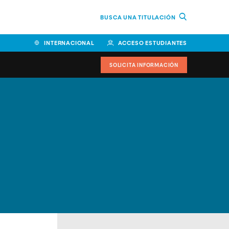
BUSCA UNA TITULACIÓN
INTERNACIONAL
ACCESO ESTUDIANTES
SOLICITA INFORMACIÓN
Facultad de Ciencias de la
Educación y Humanidades
Facultad de Ciencias de la
Salud
Facultad de Economía y
Empresa
Escuela Superior de Ingeniería
y Tecnología (ESIT)
Facultad de Derecho