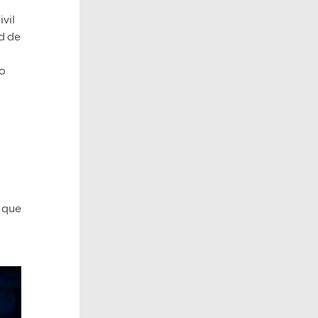
vil
d de
no
o que