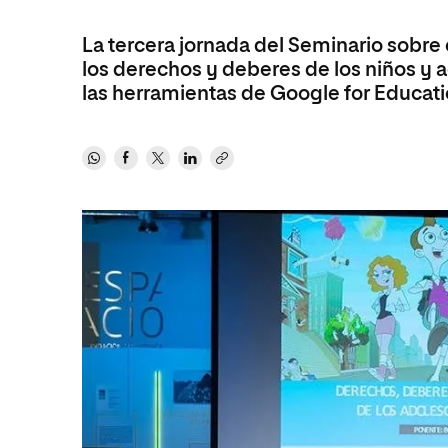
Diseño
Ingeniería y Tecnología
Ciencias P
Escuela de Humanidades
Ofici
Ciencias de la Salud
Diseño
Internacio
La tercera jornada del Seminario sobre
Inter
Normas de Organización y
los derechos y deberes de los niños y
Ciencias Sociales
Ciencias de la Salud
Funcionamiento
las herramientas de Google for Educati
Humanidades
Ciencias Sociales
Artes
Humanidades
Música
Artes
Música