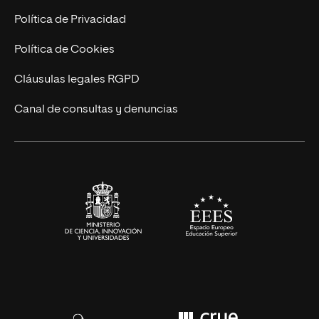
Postgrados
Trabaja en UNIR
Política de Privacidad
Cursos Universitarios
Actualidad
Política de Cookies
UNIR Revista
Cláusulas legales RGPD
Eventos
Canal de consultas y denuncias
Alianzas corporativas
Sala de prensa
Contacto